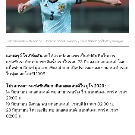
Netherlands v Scotland - International Friendly / Fran Santiago/Getty Images
แอนดรูว์ โรเบิร์ตสัน
จะได้สวมปลอกแขรเป็นกัปตันทีมในการ
แข่งขันระดับนานาชาติครั้งแรกในรอบ 23 ปีของ สกอตแลนด์ โดย
แบ็คซ้าย ลิเวอร์พูล อายุเพียง 4 ขวบเมื่อประเทศของเขาผ่านเข้ารอบ
ในฟุตบอลโลกปี 1998
โปรแกรมการแข่งขันทีมชาติสกอตแลนด์ใน ยูโร 2020 :
14 มิถุนายน
สกอตแลนด์ พบ สาธารณรัฐเช็ก, แฮมพ์เดน พาร์ค เวลา
20:00 น.
19 มิถุนายน
อังกฤษ พบ สกอตแลนด์, เวมบลีย์ เวลา 02:00 น.
23 มิถุนายน
โครเอเชีย พบ สกอตแลนด์, แฮมพ์เดน พาร์ค เวลา
02:00 น.