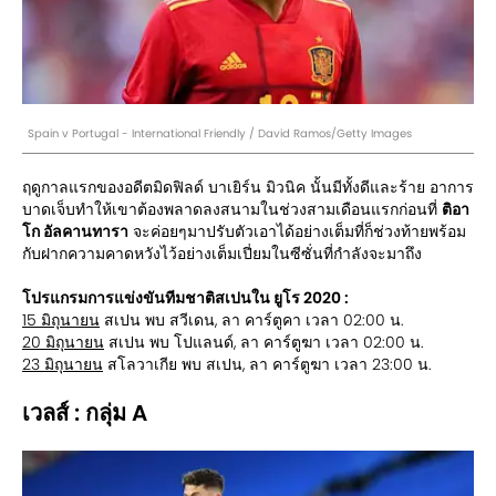
Spain v Portugal - International Friendly / David Ramos/Getty Images
ฤดูกาลแรกของอดีตมิดฟิลด์ บาเยิร์น มิวนิค นั้นมีทั้งดีและร้าย อาการ
บาดเจ็บทำให้เขาต้องพลาดลงสนามในช่วงสามเดือนแรกก่อนที่
ติอา
โก อัลคานทารา
จะค่อยๆมาปรับตัวเอาได้อย่างเต็มที่ก็ช่วงท้ายพร้อม
กับฝากความคาดหวังไว้อย่างเต็มเปี่ยมในซีซั่นที่กำลังจะมาถึง
โปรแกรมการแข่งขันทีมชาติสเปนใน ยูโร 2020 :
15 มิถุนายน
สเปน พบ สวีเดน, ลา คาร์ตูคา เวลา 02:00 น.
20 มิถุนายน
สเปน พบ โปแลนด์, ลา คาร์ตูฆา เวลา 02:00 น.
23 มิถุนายน
สโลวาเกีย พบ สเปน, ลา คาร์ตูฆา เวลา 23:00 น.
เวลส์ : กลุ่ม A