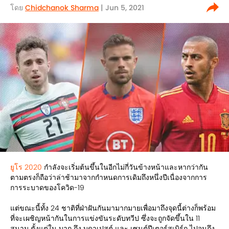
โดย
Chidchanok Sharma
| Jun 5, 2021
ยูโร 2020
กำลังจะเริ่มต้นขึ้นในอีกไม่กี่วันข้างหน้าและหากว่ากัน
ตามตรงก็ถือว่าล่าช้ามาจากกำหนดการเดิมถึงหนึ่งปีเนื่องจากการ
การระบาดของโควิด-19
แต่ขณะนี้ทั้ง 24 ชาติที่ฝ่าฝันกันมามากมายเพื่อมาถึงจุดนี้ต่างก็พร้อม
ที่จะเผชิญหน้ากันในการแข่งขันระดับทวีป ซึ่งจะถูกจัดขึ้นใน 11
สนาม ตั้งแต่ใน บากู ถึง บูดาเปสต์ และ เซนต์ปีเตอร์สเบิร์ก ไปจนถึง