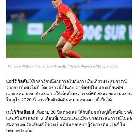
France v Wales - International Friendly / Valerio Pennicino/Getty Images
แฮร์รี วิลสัน
ใช้เวลาอีกหนึ่งฤดูกาลไปกับการเก็บเกี่ยวประสบการณ์
จากการยืมตัวในปี โดยคราวนี้เป็นกับ คาร์ดิฟฟ์ใน แชมเปี้ยนชิพ
และแน่นอนเขายังคงแสดงให้เห็นถึงพรสวรรค์ที่มีเช่นเคยและผลงาน
ใน ยูโร 2020 นี้ อาจเป็นตัวตัดสินอนาคตของเขาก็เป็นได้
เนโก้ วิลเลียมส์
เพิ่งอายุ 20 ปีแต่ลงเล่นให้กับทีมชุดใหญ่ทั้งกับทีมชาติ
และสโมสรตลอด 12 เดือนที่ผ่านมาและแม้จะขาดประสบการณ์ไปพอ
สมควรแต่ วิลเลียมส์ ก็ดูจะเป็นที่ชื่นชอบของผู้จัดการทีม เวลส์ ใน
บทบาทวิงแบ็ค