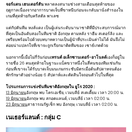
จอร์แดน เฮนเดอร์สัน
พลาดลงสนามช่วงสามเดือนสุดท้ายของ
ฤดูกาลเนื่องจากอาการบาดเจ็บที่ขาหนีบก่อนจะกลับมานั่งสำรองใน
เกมที่สุดท้ายกับคริสตัล พาเลซ
แต่กัปตันทีม หงส์แดง เป็นผู้เล่นระดับนานาชาติที่มีประสบการณ์มาก
ที่สุดเป็นอันดับสองในทีมชาติ อังกฤษ ตามหลัง ราฮีม สเตอร์ลิง และ
เพรียบพร้อมไปด้วยบทบาทความเป็นผู้นำที่ประเมินค่าไม่ได้ มันจึงไม่
ค่อยน่าแปลกใจที่เขาจะถูกเรียกมาติดทีมของ เซาธ์เกตด้วย
นอกจากนี้เมื่อไม่กี่วันก่อน
เทรนต์ อเล็กซานเดอร์-อาโนลด์
เองก็อยู่ใน
รายชื่อ 26 คนสุดท้ายในฐานะแบ็คขวาหนึ่งในสี่คนของทีมเช่นกัน
ก่อนที่เขาจะได้รับบาดเจ็บมนเกมกระชับมิตรเมื่อต้นสัปดาหจนต้อง
พักรักษาตัวอย่างน้อย 6 สัปดาห์และตัดสินใจถอนตัวไปในที่สุด
โปรแกรมการแข่งขันทีมชาติอังกฤษใน ยูโร 2020 :
13 มิถุนายน
อังกฤษ พบ โครเอเชีย, เวมบลีย์ สเตเดี้ยม เวลา 20:00 น.
19 มิถุนายน
อังกฤษ พบ สกอตแลนด์, เวมบลีย์ เวลา 02:00 น.
23 มิถุนายน
สาธารณรัฐเช็ก พบ อังกฤษ, เวมบลีย์ เวลา 02:00 น.
เนเธอร์แลนด์ : กลุ่ม C