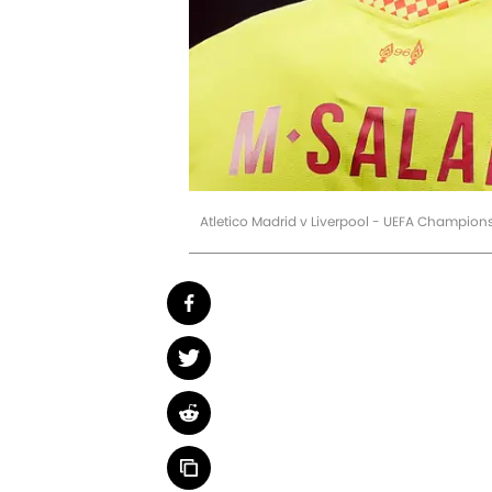
Atletico Madrid v Liverpool - UEFA Champio