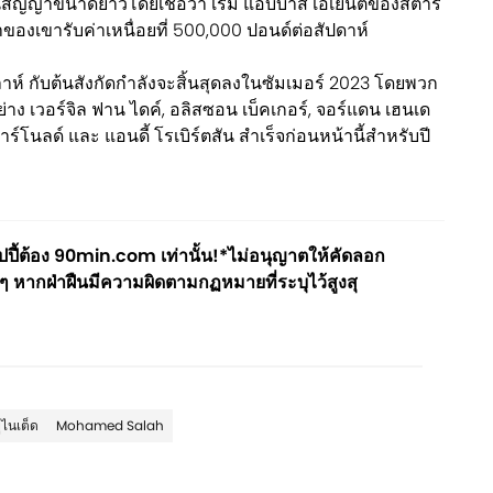
สัญญาขนาดยาวโดยเชื่อว่า เรมี แอบบาส เอเยนต์ของสตาร์
าของเขารับค่าเหนื่อยที่ 500,000 ปอนด์ต่อสัปดาห์
ห์ กับต้นสังกัดกำลังจะสิ้นสุดลงในซัมเมอร์ 2023 โดยพวก
่าง เวอร์จิล ฟาน ไดค์, อลิสซอน เบ็คเกอร์, จอร์แดน เฮนเด
าร์โนลด์ และ แอนดี้ โรเบิร์ตสัน สำเร็จก่อนหน้านี้สำหรับปี
ปี้ต้อง 90min.com เท่านั้น!*ไม่อนุญาตให้คัดลอก
ๆ หากฝ่าฝืนมีความผิดตามกฏหมายที่ระบุไว้สูงสุ
ูไนเต็ด
Mohamed Salah