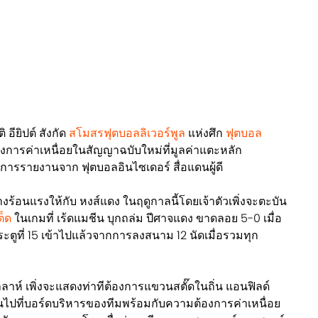
 อียิปต์ สังกัด
สโมสรฟุตบอลลิเวอร์พูล
แห่งศึก
ฟุตบอล
งการค่าเหนื่อยในสัญญาฉบับใหม่ที่มูลค่าแตะหลัก
การรายงานจาก ฟุตบอลอินไซเดอร์ สื่อแดนผู้ดี
งร้อนแรงให้กับ หงส์แดง ในฤดูกาลนี้โดยเจ้าตัวเพิ่งจะตะบัน
ต็ด
ในเกมที่ เร้ดแมชีน บุกถล่ม ปีศาจแดง ขาดลอย 5-0 เมื่อ
ประตูที่ 15 เข้าไปแล้วจากการลงสนาม 12 นัดเมื่อรวมทุก
าลาห์ เพิ่งจะแสดงท่าทีต้องการแขวนสตั๊ดในถิ่น แอนฟิลด์
นไปที่บอร์ดบริหารของทีมพร้อมกับความต้องการค่าเหนื่อย