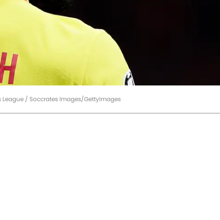
ns League / Soccrates Images/GettyImages