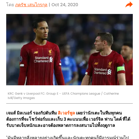
โดย
ภครัช เสนไกรกุล
| Oct 24, 2020
KRC Genk v Liverpool FC: Group E - UEFA Champions League / Catherine
Ivill/Getty Images
เจมส์ มิลเนอร์ รองกัปตันทีม
ลิเวอร์พูล
เผยว่านักเตะในทีมทุกคน
ต้องการที่จะโชว์ฟอร์มและเก็บ 3 คะแนนเพื่อ เวอร์จิล ฟาน ไดค์ ที่ได้
รับบาดเจ็บหนักและอาจต้องพลาดการลงสนามไปทั้งฤดูกาล
"มันมีหลายสิ่งหลายอย่างเกิดขึ้นและนักเตะทุกคนก็มีอารมณ์ร่วมไป