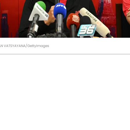
AN VATSYAYANA/GettyImages