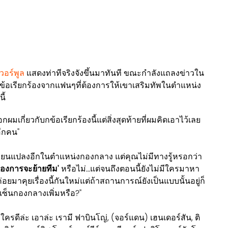
เวอร์พูล
แสดงท่าทีจริงจังขึ้นมาทันที ขณะกำลังแถลงข่าวใน
ับข้อเรียกร้องจากแฟนๆที่ต้องการให้เขาเสริมทัพในตำแหน่ง
ี้
กผมเกี่ยวกับกข้อเรียกร้องนี้แต่สิ่งสุดท้ายที่ผมคิดเอาไว้เลย
ีกคน"
ี่ยนแปลงอีกในตำแหน่งกองกลาง แต่คุณไม่มีทางรู้หรอกว่า
้องการจะย้ายทีม'
หรือไม่…แต่จนถึงตอนนี้ยังไม่มีใครมาหา
่อยมาคุยเรื่องนี้กันใหม่แต่ถ้าสถานการณ์ยังเป็นแบบนั้นอยู่ก็
ซ็นกองกลางเพิ่มหรือ?"
ใครดีล่ะ เอาล่ะ เรามี ฟาบินโญ่, (จอร์แดน) เฮนเดอร์สัน, ติ