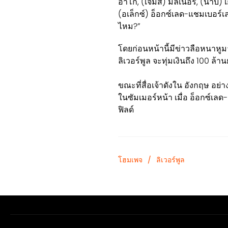
อาโก้, (เจมส์) มิลเนอร์, (นาบี) เ
(อเล็กซ์) อ็อกซ์เลด-แชมเบอร์
ไหม?”
โดยก่อนหน้านี้มีข่าวลือหนาหูม
ลิเวอร์พูล จะทุ่มเงินถึง 100 ล้า
ขณะที่สื่อเจ้าดังใน อังกฤษ อย่า
ในซัมเมอร์หน้า เมื่อ อ็อกซ์เ
ฟิลด์
โฮมเพจ
/
ลิเวอร์พูล