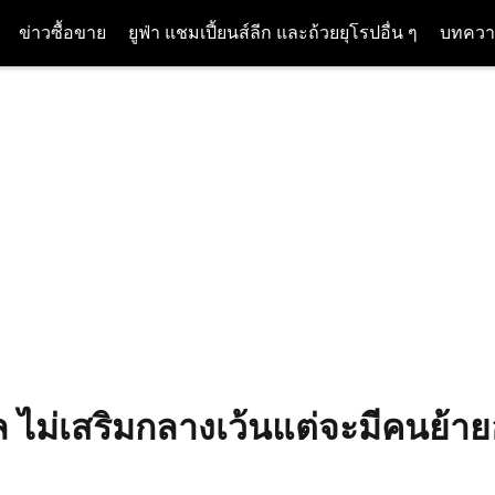
ข่าวซื้อขาย
ยูฟ่า แชมเปี้ยนส์ลีก และถ้วยยุโรปอื่น ๆ
บทควา
พูล ไม่เสริมกลางเว้นแต่จะมีคนย้า