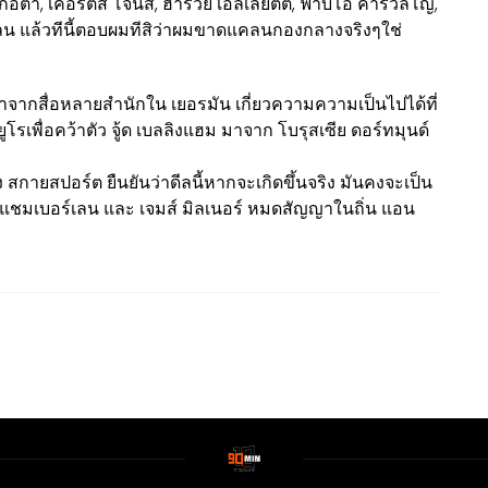
กอิต้า, เคอร์ติส โจนส์, ฮาร์วีย์ เอลเลียตต์, ฟาบิโอ คาร์วัลโญ,
เลน แล้วทีนี้ตอบผมทีสิว่าผมขาดแคลนกองกลางจริงๆใช่
าจากสื่อหลายสำนักใน เยอรมัน เกี่ยวความความเป็นไปได้ที่
นยูโรเพื่อคว้าตัว จู้ด เบลลิงแฮม มาจาก โบรุสเซีย ดอร์ทมุนด์
ง สกายสปอร์ต ยืนยันว่าดีลนี้หากจะเกิดขึ้นจริง มันคงจะเป็น
ลด-แชมเบอร์เลน และ เจมส์ มิลเนอร์ หมดสัญญาในถิ่น แอน