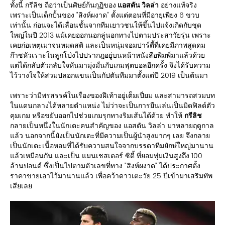
ทั้งนี้ กรีลิช ถือว่าเป็นศิษย์ก้นกุฏิของ
แอสตัน วิลล่า
อย่างแท้จริง
เพราะเป็นเด็กปั้นของ "สิงห์ผงาด" ตั้งแต่ตอนที่มีอายุเพียง 6 ขวบ
เท่านั้น ก่อนจะได้เลื่อนชั้นจากทีมเยาวชนให้ขึ้นไปแจ้งเกิดกับชุด
ใหญ่ในปี 2013 แม้เคยออกนอกลู่นอกทางไปตามประสาวัยรุ่น เพราะ
เคยก่อเหตุเมาจนหมดสติ และเป็นหนุ่มจอมปาร์ตี้ที่เคยมีภาพสูดดม
ก๊าซหัวเราะในลูกโป่งไปปรากฎอยู่บนหน้าหนังสือพิมพ์มาแล้วด้วย
แต่ได้กลับตัวกลับใจหันมามุ่งมั่นกับเกมฟุตบอลอีกครั้ง จึงได้รับความ
ไว้วางใจให้สวมปลอกแขนเป็นกัปตันทีมมาตั้งแต่ปี 2019 เป็นต้นมา
เพราะว่ามีพรสรรค์ในเรื่องของฝีเท้าอยู่เต็มเปี่ยม และสามารถสวมบท
ในแดนกลางได้หลายตำแหน่ง ไม่ว่าจะเป็นการยืนเล่นเป็นมิดฟิลด์ตัว
คุมเกม หรือขยับออกไปช่วยเกมรุกทางริมเส้นได้ด้วย ทำให้
กรีลิช
กลายเป็นหนึ่งในนักเตะคนสำคัญของ แอสตัน วิลล่า มาหลายฤดูกาล
แล้ว นอกจากนี้ยังเป็นนักเตะที่มีความเป็นผู้นำสูงมากๆ เลย จึงกลาย
เป็นนักเตะเนื้อหอมที่ได้รับความสนใจจากบรรดาทีมยักษ์ใหญ่มานาน
แล้วเหมือนกัน และเป็น แมนเชสเตอร์ ซิตี้ ที่ยอมทุ่มเงินสูงถึง 100
ล้านปอนด์ ซึ่งเป็นไปตามตัวเลขที่ทาง "สิงห์ผงาด" ได้ประกาศตั้ง
ราคาขายเอาไว้มานานแล้ว เพื่อคว้าดาวเตะวัย 25 ปีเข้ามาเสริมทัพ
เสียเลย