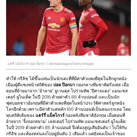
แฮร์รี่ แม็คไกวร์-ปอล ป็อกบา / Michael Regan/Getty Images
ทำให้ กรีลิช ได้ขึ้นแท่นเป็นนักเตะที่ที่มีค่าตัวแพงที่สุดในลีกลูกหนัง
เมืองผู้ดีแซงหน้าสถิติของ
ปอล ป๊อกบา
กองกลางทีมชาติฝรั่งเศส เมื่อ
ตอนที่ย้ายมาจาก "ม้าลาย" ยูเวนตุส ไปร่วมทัพ "ปีศาจแดง" แมนเชส
เตอร์ ยูไนเต็ด ในปี 2016 ด้วยค่าตัว 89 ล้านปอนด์ และเป็นนัก
ฟุตบอลชาวอังกฤษที่มีค่าตัวแพงที่สุดในหน้าประวัติศาสตร์ลูกหนัง
โลกอีกด้วย เพราะมีค่าตัวแต่หลัก 100 ล้านปอนด์เป็นคนแรกเลย โดย
ทุบสถิติเดิมของ
แฮร์รี่ แม็คไกวร์
กองหลังทีมชาติอังกฤษ เมื่อตอนที่
ย้ายจาก "จิ้งจอกสยาม" เลสเตอร์ ไปร่วมทัพ แมนเชสเตอร์ ยูไนเต็ด
ในปี 2019 ด้วยค่าตัว 85 ล้านปอนด์ จึงต้องสูญเสียอันดับ 1 ไปให้กับ
กรีลิช และต้องหล่นลงไปอยู่อันดับ 2 เสียแล้ว แต่ยังคงเป็นเจ้าของ