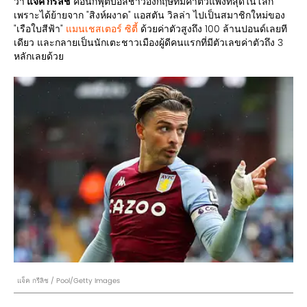
ว่า
แจ็ค กรีลิช
คือนักฟุตบอลชาวอังกฤษที่มีค่าตัวแพงที่สุดในโลก
เพราะได้ย้ายจาก "สิงห์ผงาด" แอสตัน วิลล่า ไปเป็นสมาชิกใหม่ของ
"เรือใบสีฟ้า"
แมนเชสเตอร์ ซิตี้
ด้วยค่าตัวสูงถึง 100 ล้านปอนด์เลยที
เดียว และกลายเป็นนักเตะชาวเมืองผู้ดีคนแรกที่มีตัวเลขค่าตัวถึง 3
หลักเลยด้วย
แจ็ค กรีลิช / Pool/Getty Images