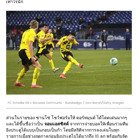
เท่าไรนัก
FC Schalke 04 v Borussia Dortmund - Bundesliga / Lars Baron/Getty Images
ส่วนในรายของ ซานโซ่ โชว์ฟอร์มให้ ดอร์ทมุนด์ ได้โดดเด่นมากๆ
และได้ขึ้นชื่อว่าเป็น
จอมแอสซิสต์
จากการจ่ายบอลให้เพื่อนร่วมทีม
ยิงประตูได้แบบเป็นกอบเป็นกำ โดยมีสถิติจากการลงเล่นในทุก
รายการเมื่อช่วงฤดูกาลก่อนยิงประตูไปได้มากถึง 16 ลูก พร้อมกับจัด