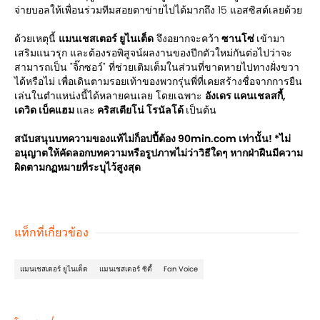
จ่ายบอลให้เพื่อนร่วมทีมสอยตาข่ายไปได้มากถึง 15 แอสซิสต์เลยด้วย
ด้วยเหตุนี้
แมนเชสเตอร์ ยูไนเต็ด
จึงอยากจะคว้า
ซานโซ่
เข้ามา
เสริมแนวรุก และต้องรอพิสูจน์ผลงานของปีกตัวใหม่กันต่อไปว่าจะ
สามารถเป็น "จิ๊กซอว์" ที่ช่วยเติมเต็มในส่วนที่ขาดหายไปทางฝั่งขวา
ได้หรือไม่ เพื่อเดินตามรอยเท้าของพวกรุ่นพี่ที่เคยสร้างชื่อจากการยืน
เล่นในตำแหน่งนี้ได้หลายคนเลย โดยเฉพาะ
อังเดร แคนเชลสกี้,
เดวิด เบ็คแฮม
และ
คริสเตียโน่ โรนัลโด้
เป็นต้น
สนับสนุนบทความของแท้ไม่ก็อปปี้ต้อง 90min.com เท่านั้น! *ไม่
อนุญาตให้คัดลอกบทความหรือรูปภาพไม่ว่าวิธีใดๆ หากฝ่าฝืนมีความ
ผิดตามกฏหมายที่ระบุไว้สูงสุด
แท็กที่เกี่ยวข้อง
แมนเชสเตอร์ ยูไนเต็ด
แมนเชสเตอร์ ซิตี้
Fan Voice