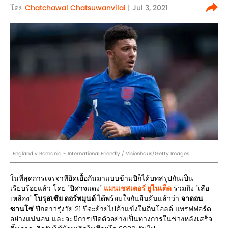
โดย
Chatchawal Chatsuwanvilai
| Jul 3, 2021
England v Romania - International Friendly / Visionhaus/Getty Images
ในที่สุดการเจรจาทียึดเยื้อกันมาแบบข้ามปีก็ได้บทสรุปกันเป็น
เรียบร้อยแล้ว โดย "ปีศาจแดง"
แมนเชสเตอร์ ยูไนเต็ด
รวมถึง "เสือ
เหลือง"
โบรุสเซีย ดอร์ทมุนด์
ได้พร้อมใจกันยืนยันแล้วว่า
จาดอน
ซานโซ่
ปีกดาวรุ่งวัย 21 ปีจะย้ายไปค้าแข้งในถิ่นโอลด์ แทรฟฟอร์ด
อย่างแน่นอน และจะมีการเปิดตัวอย่างเป็นทางการในช่วงหลังเสร็จ