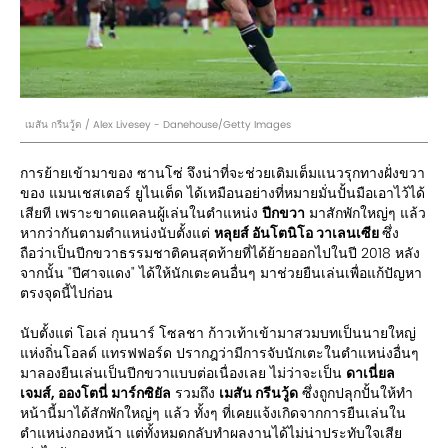
เมสัน กรีนวู้ด / Alex Livesey - Danehouse/Getty Images
การย้ายเข้ามาของ ซานโซ่ จึงน่าที่จะช่วยเติมเต็มแนวรุกทางฝั่งขวา
ของ แมนเชสเตอร์ ยูไนเต็ด ได้เหมือนอย่างที่หมายมั่นปั้นมือเอาไว้ได้
เสียที เพราะขาดแคลนผู้เล่นในตำแหน่ง
ปีกขวา
มาสักพักใหญ่ๆ แล้ว
หากว่ากันตามตำแหน่งนับตั้งแต่
หลุยส์ อันโตนิโอ วาเลนเซีย
ซึ่ง
ถือว่าเป็นปีกขวาธรรมชาติคนสุดท้ายที่ได้ย้ายออกไปในปี 2018 หลัง
จากนั้น "ปีศาจแดง" ได้ให้นักเตะคนอื่นๆ มาช่วยยืนเล่นเพื่อแก้ปัญหา
ตรงจุดนี้ไปก่อน
นับตั้งแต่ โอเล่ กุนนาร์ โซลชา ก้าวเท้าเข้ามาสวมบทเป็นนายใหญ่
แห่งถิ่นโอลด์ แทรฟฟอร์ด ปรากฎว่ามีการจับนักเตะในตำแหน่งอื่นๆ
มาลองยืนเล่นเป็นปีกขวาแบบต่อเนื่องเลย ไม่ว่าจะเป็น
ดาเนี่ยล
เจมส์, อองโตนี่ มาร์กซิยัล
รวมถึง
เมสัน กรีนวู้ด
ซึ่งถูกปลุกปั้นให้ทำ
หน้านี้มาได้สักพักใหญ่ๆ แล้ว ทั้งๆ ที่เคยแจ้งเกิดจากการยืนเล่นใน
ตำแหน่งกองหน้า แต่ทั้งหมดกลับทำผลงานได้ไม่น่าประทับใจเสีย