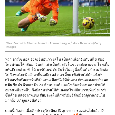
West Bromwich Albion v Arsenal - Premier League / Mark Thompson/Getty
Images
ทว่า อาร์เซนอล ยังคงยืนยันว่า เลโน่ เป็นตัวเลือกอันดับหนึ่งเสมอ
โดยพร้อมให้กลับมายืนเฝ้าเสาเป็นตัวจริงในช่วงหลังหายจากโรคเดี้ย
งทันทีเลยด้วย ทำให้ มาร์ติเนซ ตัดสินใจไม่อยู่นั่งเป็นตัวสำรองอีกต่อ
ไป จึงขอโบกมืออำลาถิ่นเอมิเรตส์ สเตเดี้ยม เพื่อย้ายไปค้าแข้งกับ
สโมสรที่พร้อมการันตีตำแหน่งมือหนึ่งให้นั่นเอง ก่อนจะลงเอยกับ
แอ
สตัน วิลล่า
ด้วยค่าตัว 20 ล้านปอนด์ และโชว์ฟอร์มเซฟตาข่ายได้
อย่างเหนียวหนึบ ซึ่งมีส่วนช่วยให้ต้นสังกัดใหม่มีแนวรับที่แข็งแกร่ง
ขึ้นด้วย หลังจากที่เคยเสียประตูในศึกพรีเมียร์ลีกเมื่อฤดูกาลก่อนไป
มากถึง 67 ลูกเลยทีเดียว
ตอนนี้ วิลล่า เพิ่งเสียประตูไปเพียง 13 ลูกจากการลงเล่นไปแล้ว 12