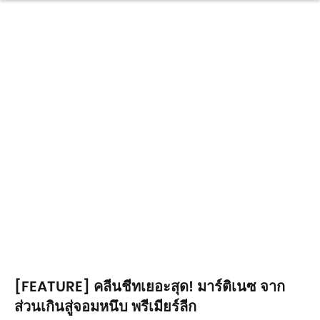
[FEATURE] คลีนชีทเยอะสุด! มาร์ติเนซ จาก
ส่วนเกินสู่จอมหนึบ พรีเมียร์ลีก