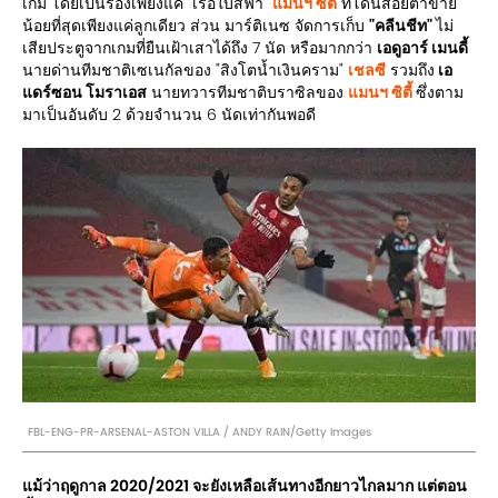
เกม โดยเป็นรองเพียงแค่ "เรือใบสีฟ้า"
แมนฯ ซิตี้
ที่โดนสอยตาข่าย
น้อยที่สุดเพียงแค่ลูกเดียว ส่วน มาร์ติเนซ จัดการเก็บ
"คลีนชีท"
ไม่
เสียประตูจากเกมที่ยืนเฝ้าเสาได้ถึง 7 นัด หรือมากกว่า
เอดูอาร์ เมนดี้
นายด่านทีมชาติเซเนกัลของ "สิงโตน้ำเงินคราม"
เชลซี
รวมถึง
เอ
แดร์ซอน โมราเอส
นายทวารทีมชาติบราซิลของ
แมนฯ ซิตี้
ซึ่งตาม
มาเป็นอันดับ 2 ด้วยจำนวน 6 นัดเท่ากันพอดี
FBL-ENG-PR-ARSENAL-ASTON VILLA / ANDY RAIN/Getty Images
แม้ว่าฤดูกาล 2020/2021 จะยังเหลือเส้นทางอีกยาวไกลมาก แต่ตอน