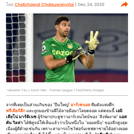
โดย
Chatchawal Chatsuwanvilai
| Dec 24, 2020
Leicester City v Aston Villa - Premier League / Pool/Getty Images
จากที่เคยเป็นส่วนเกินของ "ปืนใหญ่"
อาร์เซนอล
ทีมดังแห่งศึก
พรีเมียร์ลีก
และถูกมองข้ามฝีไม้ลายมือมาโดยตลอด แต่ตอนนี้
เอมิ
เลียโน่ มาร์ติเนซ
ผู้รักษาประตูชาวอาร์เจนไตน์ของ "สิงห์ผงาด"
แอส
ตัน วิลล่า
ได้พิสูจน์ให้เห็นแล้วว่าเป็นหนึ่งใน "จอมหนึบ" ของลีกสูงสุด
เมืองผู้ดีด้วยเช่นกัน เพราะสามารถโชว์ฟอร์มเซฟตาข่ายได้อย่างยอด