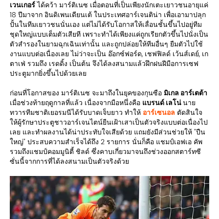
เวนเกอร์
ได้คว้า มาร์ติเนซ เมื่อตอนที่เป็นเพียงนักเตะเยาวชนอายุแค่
18 ปีมาจาก อินดิเพนเดียนเต้ ในประเทศอาร์เจนติน่า เพื่อเอามาปลุก
ปั้นในทีมเยาวชนนั่นเอง แต่ไม่ได้รับโอกาสให้เลื่อนชั้นขึ้นไปอยู่ทีม
ชุดใหญ่แบบเต็มตัวเสียที เพราะทำได้เพียงแค่ถูกเรียกตัวขึ้นไปนั่งเป็น
ตัวสำรองในยามฉุกเฉินเท่านั้น และถูกปล่อยให้ทีมอื่นๆ ยืมตัวไปใช้
งานแบบต่อเนื่องเลย ไม่ว่าจะเป็น อ๊อกซ์ฟอร์ด, เชฟฟิลด์ เว้นส์เดย์, เก
ตาเฟ่ รวมถึง เรดดิ้ง เป็นต้น จึงได้ลงสนามแล้วฝึกฝนฝีมือการเซฟ
ประตูมากยิ่งขึ้นไปด้วยเลย
ก่อนที่โอกาสของ มาร์ติเนซ จะมาถึงในยุคของกุนซือ
มิเกล อาร์เตต้า
เมื่อช่วงท้ายฤดูกาลที่แล้ว เนื่องจากมือหนึ่งคือ
แบรนด์ เลโน่
นาย
ทวารทีมชาติเยอรมนีได้รับบาดเจ็บยาว ทำให้
อาร์เซนอล
ตัดสินใจ
ให้ผู้รักษาประตูชาวอาร์เจนไตน์ยืนเฝ้าเสาเป็นตัวจริงแบบต่อเนื่องไป
เลย และทำผลงานได้น่าประทับใจเสียด้วย แถมยังมีส่วนช่วยให้ "ปืน
ใหญ่" ประสบความสำเร็จได้ถึง 2 รายการ นั่นก็คือ แชมป์เอฟเอ คัพ
รวมถึงแชมป์คอมมูนิตี้ ชิลด์ ซึ่งคาบเกี่ยวมาจนถึงช่วงออกสตาร์ทซี
ซั่นนี้จากการที่ได้ลงสนามเป็นตัวจริงด้วย