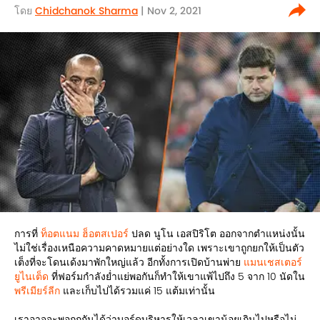
โดย
Chidchanok Sharma
| Nov 2, 2021
การที่
ท็อตแนม ฮ็อตสเปอร์
ปลด นูโน เอสปิริโต ออกจากตำแหน่งนั้น
ไม่ใช่เรื่องเหนือความคาดหมายแต่อย่างใด เพราะเขาถูกยกให้เป็นตัว
เต็งที่จะโดนเด้งมาพักใหญ่แล้ว อีกทั้งการเปิดบ้านพ่าย
แมนเชสเตอร์
ยูไนเต็ด
ที่ฟอร์มกำลังย่ำแย่พอกันก็ทำให้เขาแพ้ไปถึง 5 จาก 10 นัดใน
พรีเมียร์ลีก
และเก็บไปได้รวมแค่ 15 แต้มเท่านั้น
เราอาจจะพอถกกันได้ว่าบอร์ดบริหารให้เวลาเขาน้อยเกินไปหรือไม่