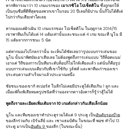
หากพิจารณาว่า 10 เกมแรกของ
เมาเรซิโอ โปเช็ตติโน
ซึ่งถูกยกให้
เป็นกุนซือที่ดีที่สุดของพวกเขาในรอบ 20 ปีเลยก็มิปาน นั้นก็ไม่ได้ดีเด่
ไปกว่ากันเสียเท่าใดเลย
หากมองแค่ผิวเผิน 10 เกมแรกของ โปเช็ตติโน ในฤดูกาล 2014/15
เขาพาทีมเก็บได้แค่ 14 แต้มเท่านั้นและชนะแค่ 4 เกม ขณะที่ นูโน มี
15 แต้มจากการชนะ 5 นัด
แต่หากมองไปไกลกว่านั้น จะเห็นได้ชัดเลยว่ารูปแบบการเล่นของ
นูโน นั้นน่าพิศมัยเอาเสียเลย ไม่ต้องพูดถึงการเล่นแบบ 'วิถีท็อตแนม'
เอาแค่ วิถีของการเป็นทีมระดับท็อปก็ไม่ใกล้เคียงแล้ว แต่นั่นก็คือรูป
แบบการเล่นแบบเดียวกับที่เขาใช้กับ วูล์ฟส์ และพาทีมเก่าของเขา
ประสบความสำเร็จมาแล้วประมาณหนึ่ง
ชัยชนะของเขากั สเปอร์ส ในลีกไม่เคยมีประตูได้เสียเกิน 1 ลูก และ
เมื่อแพ้ก็แพ้เสียหมดรูปชนิดที่ว่ามองจากดาวอังคารก็รู้ว่าสู้ไม่ได้
พูดถึงรายละเอียดเพิ่มเติมจาก 10 เกมดังกล่าวกันเสียเล็กน้อย
นูโน และทีมของเขาทำประตูรวมได้แค่ 9 ประตู เป็น
อันดับรองบ๊วย
ของลีกร่วมกับ เบิร์นลีย์ และ เซาแธมป์ตัน ในขณะที่ พอช ทำไป 13
ประตู มากเป็น
อันดับ 9
ของลีก (ในขณะนั้น)