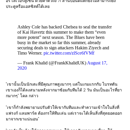
อร์ เลเวอร์คูเซ่น ด้วยค่าตัวถึง 71 ล้านปอนด์แต่ก็ยังไม่สามารถยิง
ประตูหรือแอสซิสต์ได้เลย
Ashley Cole has backed Chelsea to seal the transfer
of Kai Havertz this summer to make them “even
more potent” next season. The Blues have been
busy in the market so far this summer, already
securing deals to sign attackers Hakim Ziyech and
Timo Werner.
pic.twitter.com/zlSce6fVMf
— Frank Khalid (@FrankKhalidUK)
August 17,
2020
"เขานั้นเป็นนักเตะที่มีคุณภาพสูงมากๆ แต่ในเกมแรกกับ ไบรทตัน
เขาเองก็ได้ลงสนามหลังจากมาซ้อมกับทีมได้ 2 วัน มันเป็นอะไรที่ยา
กมากๆ" โคล กล่าว
"เขาก็กำลังพยายามปรับตัวให้เขากับทีมและทำความเข้าใจในสิ่งที่
แฟรงก์ แลมพาร์ด ต้องกรให้ทีมเล่น แต่เราจะได้เห็นสิ่งที่สุดยอดออก
มาจากเขาแน่นอน"