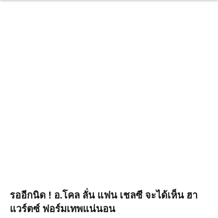
รออีกนิด ! อ.โคล ลั่น แฟน เชลซี จะได้เห็น ฮา
แวร์ตซ์ ฟอร์มเทพแน่นอน