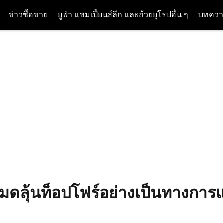
ข่าวซื้อขาย
ยูฟ่า แชมเปี้ยนส์ลีก และถ้วยยุโรปอื่น ๆ
บทควา
มดลุ้นท็อปโฟร์อย่างเป็นทางการแ