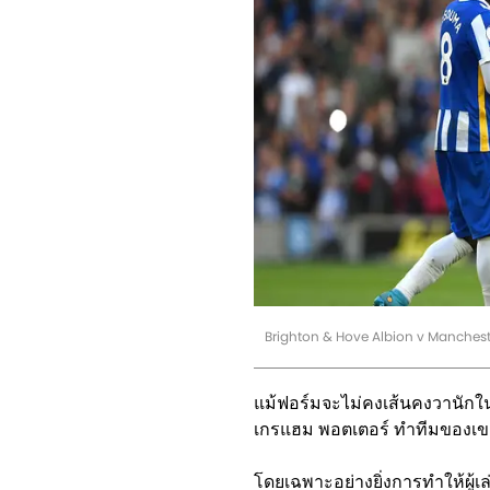
Brighton & Hove Albion v Manchest
แม้ฟอร์มจะไม่คงเส้นคงวานักในฤ
เกรแฮม พอตเตอร์ ทำทีมของเขา
โดยเฉพาะอย่างยิ่งการทำให้ผู้เ