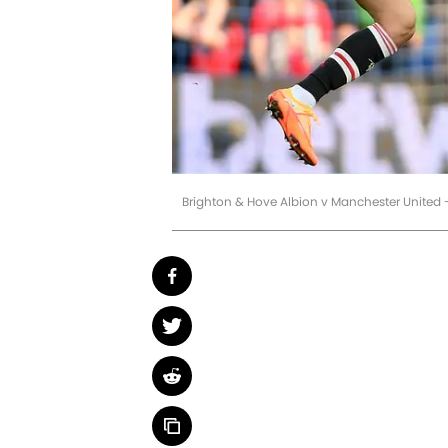
Brighton & Hove Albion v Manchester United 