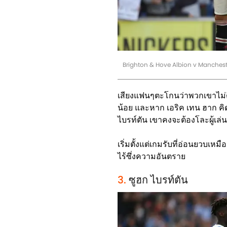
Brighton & Hove Albion v Manches
เสียงแฟนๆตะโกนว่าพวกเขาไม่ดีพ
น้อย และหาก เอริค เทน ฮาก คิด
ไบรท์ตัน เขาคงจะต้องโละผู้เล่
เริ่มตั้งแต่เกมรับที่อ่อนยวบเห
ไร้ซึ่งความอันตราย
3.
ซูฮก ไบรท์ตัน