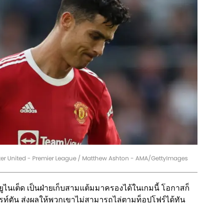
ter United - Premier League / Matthew Ashton - AMA/GettyImages
 ยูไนเต็ด เป็นฝ่ายเก็บสามแต้มมาครองได้ในเกมนี้ โอกาสก็
บรท์ตัน ส่งผลให้พวกเขาไม่สามารถไล่ตามท็อปโฟร์ได้ทัน