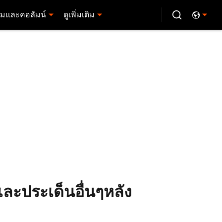
มและคอลัมน์
ดูเพิ่มเติม
ละประเด็นอื่นๆหลัง