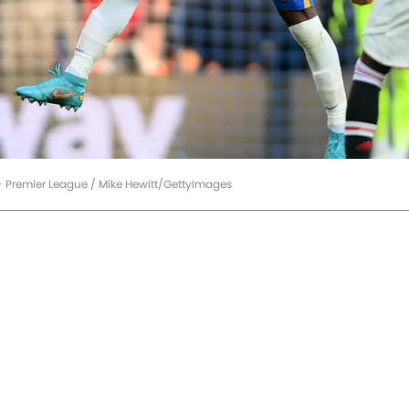
- Premier League / Mike Hewitt/GettyImages