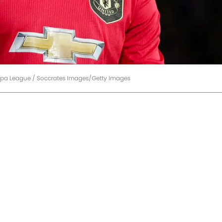
opa League / Soccrates Images/Getty Images