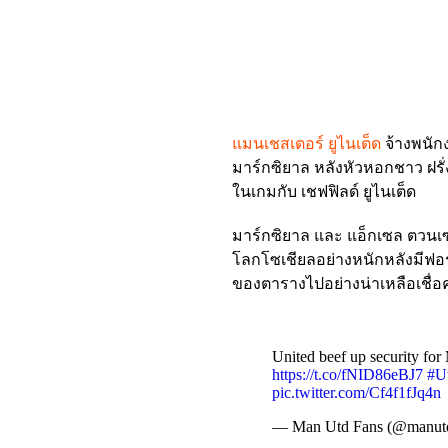
แมนเชสเตอร์ ยูไนเต็ด
จ้างพนัก
มาร์กซิยาล หลังหัวหอกชาว ฝรั
ในเกมกับ เชฟฟิลด์ ยูไนเต็ด
มาร์กซิยาล และ แอ็กเซล ตวนเซ
โลกโซเชียลอย่างหนักหลังมีฟอร์ม
ของตารางไปอย่างน่าเหลือเชื่อ
United beef up security for 
https://t.co/fNID86eBJ7
#U
pic.twitter.com/Cf4f1fJq4n
— Man Utd Fans (@manut