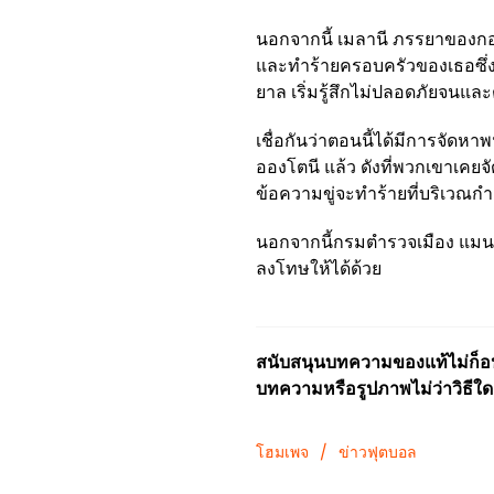
นอกจากนี้ เมลานี ภรรยาของกอง
และทำร้ายครอบครัวของเธอซึ่งร
ยาล เริ่มรู้สึกไม่ปลอดภัยจนแล
เชื่อกันว่าตอนนี้ได้มีการจั
อองโตนี แล้ว ดังที่พวกเขาเคยจัด
ข้อความขู่จะทำร้ายที่บริเวณก
นอกจากนี้กรมตำรวจเมือง แมนเช
ลงโทษให้ได้ด้วย
สนับสนุนบทความของแท้ไม่ก็อปป
บทความหรือรูปภาพไม่ว่าวิธีใด
โฮมเพจ
/
ข่าวฟุตบอล