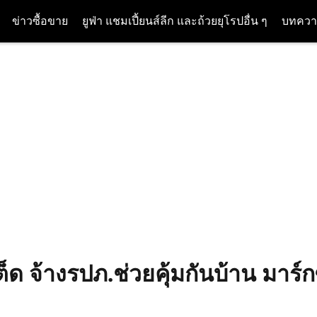
ข่าวซื้อขาย
ยูฟ่า แชมเปี้ยนส์ลีก และถ้วยยุโรปอื่น ๆ
บทควา
ต็ด จ้างรปภ.ช่วยคุ้มกันบ้าน มาร์