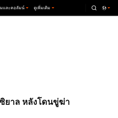
มและคอลัมน์
ดูเพิ่มเติม
กซิยาล หลังโดนขู่ฆ่า