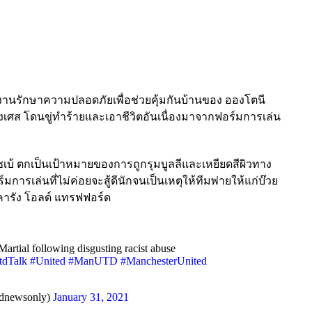
งานรักษาความปลอดภัยเพื่อช่วยคุ้มกันบ้านของ อองโตนี
่งเศส โดนขู่ทำร้ายและเอาชีวิตอันเนื่องมาจากฟอร์มการเล่น
เบ้ ตกเป็นเป้าหมายของการถูกรุมบูลลีและเหยียดสีผิวทาง
การเล่นที่ไม่ค่อยจะสู้ดีนักจนเป็นเหตุให้ทีมพ่ายให้แก่บ๊วย
คารัง โอลด์ แทรฟฟอร์ด
Martial following disgusting racist abuse
tdTalk
#United
#ManUTD
#ManchesterUnited
dnewsonly)
January 31, 2021