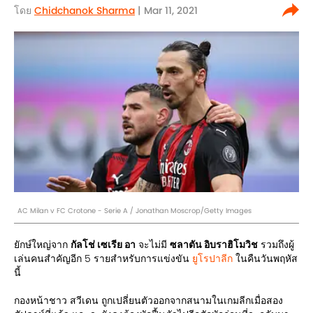
โดย
Chidchanok Sharma
| Mar 11, 2021
AC Milan v FC Crotone - Serie A / Jonathan Moscrop/Getty Images
ยักษ์ใหญ่จาก
กัลโช่ เซเรีย อา
จะไม่มี
ซลาตัน อิบราฮิโมวิช
รวมถึงผู้
เล่นคนสำคัญอีก 5 รายสำหรับการแข่งขัน
ยูโรปาลีก
ในคืนวันพฤหัส
นี้
กองหน้าชาว สวีเดน ถูกเปลี่ยนตัวออกจากสนามในเกมลีกเมื่อสอง