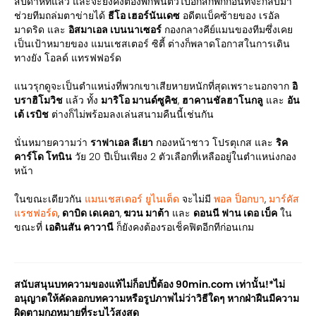
สัปดาห์ที่แล้ว และจะยังคงต้องพักฟื้นตัวไปอีกสักพักก่อนที่จะกลับมา
ช่วยทีมถล่มตาข่ายได้
ธีโอ เฮอร์นันเดซ
อดีตแบ็คซ้ายของ เรอัล
มาดริด และ
อิสมาเอล เบนนาเซอร์
กองกลางคีย์แมนของทีมซึ่งเคย
เป็นเป้าหมายของ แมนเชสเตอร์ ซิตี้ ต่างก็พลาดโอกาสในการเดิน
ทางยัง โอลด์ แทรฟฟอร์ด
แนวรุกดูจะเป็นตำแหน่งที่พวกเขาเสียหายหนักที่สุดเพราะนอกจาก
อิ
บราฮิโมวิช
แล้ว ทั้ง
มาริโอ มานด์ซูคิช
,
ฮาคานชัลฮาโนกลู
และ
อัน
เต้ เรบิช
ต่างก็ไม่พร้อมลงเล่นสนามคืนนี้เช่นกัน
นั่นหมายความว่า
ราฟาเอล ลีเยา
กองหน้าชาว โปรตุเกส และ
ริค
คาร์โด โทนิน
วัย 20 ปีเป็นเพียง 2 ตัวเลือกที่เหลืออยู่ในตำแหน่งกอง
หน้า
ในขณะเดียวกัน
แมนเชสเตอร์ ยูไนเต็ด
จะไม่มี
พอล ป็อกบา
,
มาร์คัส
แรชฟอร์ด
,
ดาบิด เดเคอา
,
ฆวน มาต้า
และ
ดอนนี ฟาน เดอ เบ็ค
ใน
ขณะที่
เอดินสัน คาวานี
ก็ยังคงต้องรอเช็คฟิตอีกทีก่อนเกม
สนับสนุนบทความของแท้ไม่ก็อปปี้ต้อง 90min.com เท่านั้น!*ไม่
อนุญาตให้คัดลอกบทความหรือรูปภาพไม่ว่าวิธีใดๆ หากฝ่าฝืนมีความ
ผิดตามกฏหมายที่ระบุไว้สูงสุด