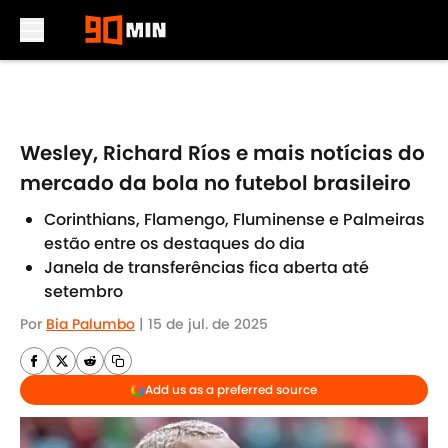
Skip to main content
Wesley, Richard Ríos e mais notícias do
mercado da bola no futebol brasileiro
Corinthians, Flamengo, Fluminense e Palmeiras
estão entre os destaques do dia
Janela de transferências fica aberta até
setembro
Por
Bia Palumbo
|
15 de jul. de 2025
Add us as a preferred source