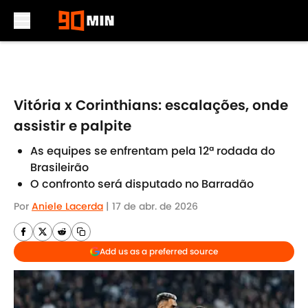
Skip to main content
Vitória x Corinthians: escalações, onde
assistir e palpite
As equipes se enfrentam pela 12ª rodada do
Brasileirão
O confronto será disputado no Barradão
Por
Aniele Lacerda
|
17 de abr. de 2026
Add us as a preferred source