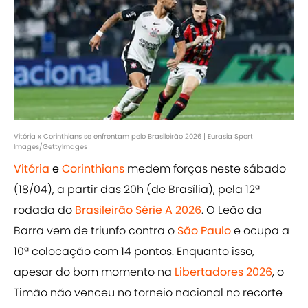
Vitória x Corinthians se enfrentam pelo Brasileirão 2026 | Eurasia Sport
Images/GettyImages
Vitória
e
Corinthians
medem forças neste sábado
(18/04), a partir das 20h (de Brasília), pela 12ª
rodada do
Brasileirão Série A 2026
. O Leão da
Barra vem de triunfo contra o
São Paulo
e ocupa a
10ª colocação com 14 pontos. Enquanto isso,
apesar do bom momento na
Libertadores 2026
, o
Timão não venceu no torneio nacional no recorte