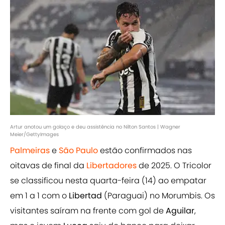
Artur anotou um golaço e deu assistência no Nilton Santos | Wagner
Meier/GettyImages
Palmeiras
e
São Paulo
estão confirmados nas
oitavas de final da
Libertadores
de 2025. O Tricolor
se classificou nesta quarta-feira (14) ao empatar
em 1 a 1 com o
Libertad
(Paraguai) no Morumbis. Os
visitantes saíram na frente com gol de
Aguilar
,