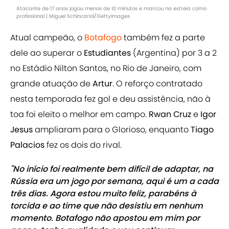
Atacante de 17 anos jogou menos de 10 minutos e marcou na estreia como
profissional | Miguel Schincariol/GettyImages
Atual campeão, o
Botafogo
também fez a parte
dele ao superar o
Estudiantes
(Argentina) por 3 a 2
no Estádio Nilton Santos, no Rio de Janeiro, com
grande atuação de
Artur
. O reforço contratado
nesta temporada fez gol e deu assistência, não à
toa foi eleito o melhor em campo.
Rwan Cruz
e
Igor
Jesus
ampliaram para o Glorioso, enquanto
Tiago
Palacios
fez os dois do rival.
"No início foi realmente bem difícil de adaptar, na
Rússia era um jogo por semana, aqui é um a cada
três dias. Agora estou muito feliz, parabéns à
torcida e ao time que não desistiu em nenhum
momento. Botafogo não apostou em mim por