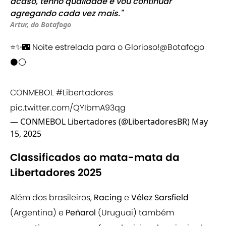
acaso, tenho qualidade e vou continuar
agregando cada vez mais."
Artur, do Botafogo
⭐️✨🌃 Noite estrelada para o Glorioso!
@Botafogo
⚫️⚪️
CONMEBOL
#Libertadores
pic.twitter.com/QYIbmA93qg
— CONMEBOL Libertadores (@LibertadoresBR)
May
15, 2025
Classificados ao mata-mata da
Libertadores 2025
Além dos brasileiros,
Racing
e
Vélez
Sarsfield
(Argentina) e
Peñarol
(Uruguai) também