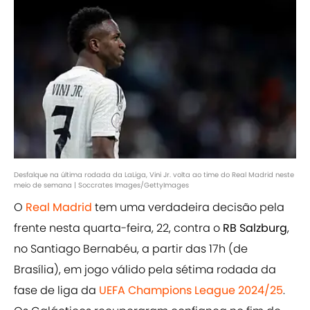
Desfalque na última rodada da LaLiga, Vini Jr. volta ao time do Real Madrid neste
meio de semana | Soccrates Images/GettyImages
O
Real Madrid
tem uma verdadeira decisão pela
frente nesta quarta-feira, 22, contra o
RB Salzburg
,
no Santiago Bernabéu, a partir das 17h (de
Brasília), em jogo válido pela sétima rodada da
fase de liga da
UEFA Champions League 2024/25
.