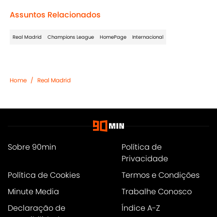
Assuntos Relacionados
Real Madrid
Champions League
HomePage
Internacional
Home
/
Real Madrid
Sobre 90min
Política de
Privacidade
Política de Cookies
Termos e Condições
Minute Media
Trabalhe Conosco
Declaração de
Índice A-Z