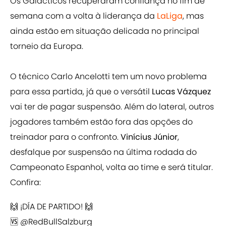
Os Galácticos recuperaram confiança no fim de
semana com a volta à liderança da
LaLiga
, mas
ainda estão em situação delicada no principal
torneio da Europa.
O técnico Carlo Ancelotti tem um novo problema
para essa partida, já que o versátil
Lucas Vázquez
vai ter de pagar suspensão. Além do lateral, outros
jogadores também estão fora das opções do
treinador para o confronto.
Vinícius Júnior
,
desfalque por suspensão na última rodada do
Campeonato Espanhol, volta ao time e será titular.
Confira:
🙌 ¡DÍA DE PARTIDO! 🙌
🆚
@RedBullSalzburg