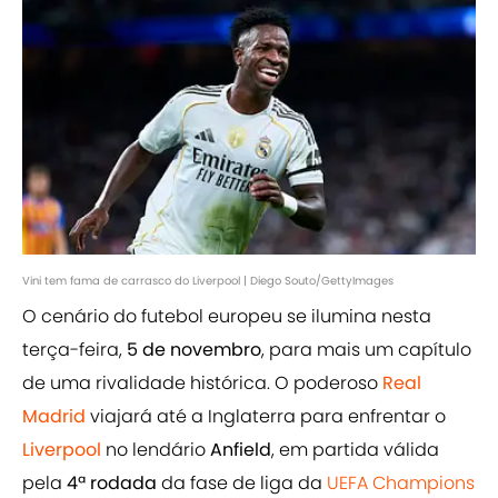
Vini tem fama de carrasco do Liverpool | Diego Souto/GettyImages
O cenário do futebol europeu se ilumina nesta
terça-feira,
5 de novembro
, para mais um capítulo
de uma rivalidade histórica. O poderoso
Real
Madrid
viajará até a Inglaterra para enfrentar o
Liverpool
no lendário
Anfield
, em partida válida
pela
4ª rodada
da fase de liga da
UEFA Champions