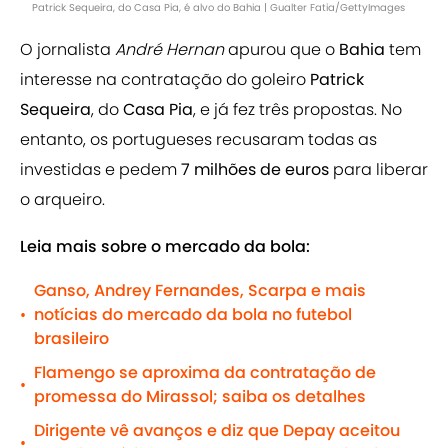
Patrick Sequeira, do Casa Pia, é alvo do Bahia | Gualter Fatia/GettyImages
O jornalista
André Hernan
apurou que o
Bahia
tem
interesse na contratação do goleiro
Patrick
Sequeira
, do
Casa Pia
, e já fez três propostas. No
entanto, os portugueses recusaram todas as
investidas e pedem
7 milhões de euros
para liberar
o arqueiro.
Leia mais sobre o mercado da bola:
Ganso, Andrey Fernandes, Scarpa e mais
notícias do mercado da bola no futebol
•
brasileiro
Flamengo se aproxima da contratação de
•
promessa do Mirassol; saiba os detalhes
Dirigente vê avanços e diz que Depay aceitou
•