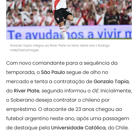
Gonzalo Tapia chegou ao River Plate no início deste ano | Rodrigo
Valle/GettyImages
Com novo comandante para a sequência da
temporada, o
São Paulo
segue de olho no
mercado e tenta a contratação de
Gonzalo Tapia
,
do
River Plate
, segundo informou o
GE
. Inicialmente,
o Soberano deseja contratar o chileno por
empréstimo. O atacante de 23 anos chegou ao
futebol argentino neste ano, após uma passagem
de destaque pela
Universidade Católica
, do Chile.