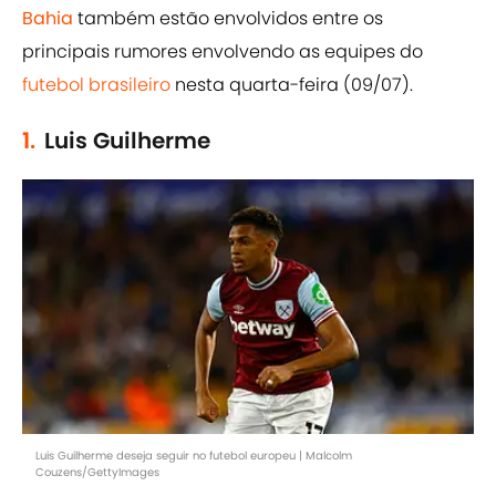
Bahia
também estão envolvidos entre os
principais rumores envolvendo as equipes do
futebol brasileiro
nesta quarta-feira (09/07).
1.
Luis Guilherme
Luis Guilherme deseja seguir no futebol europeu | Malcolm
Couzens/GettyImages