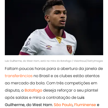
Luis Guilherme, do West Ham, está na mira do Botafogo | Visionhaus/GettyImages
Faltam poucas horas para a abertura da janela de
transferências
no Brasil e os clubes estão atentos
ao mercado da bola. Com três competições em
disputa, o
Botafogo
deseja reforçar o seu plantel
após saídas e mira a contratação de
Luis
Guilherme, do West Ham
.
São Paulo
,
Fluminense
e