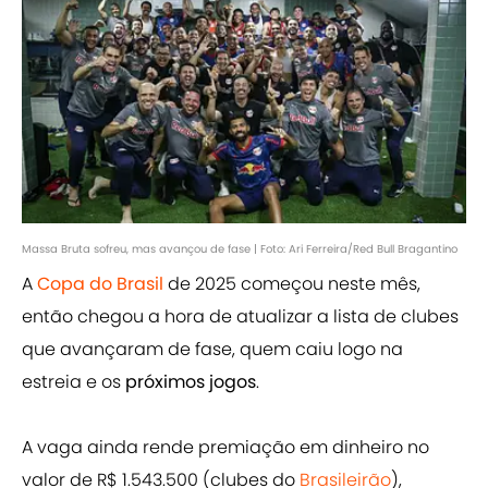
Massa Bruta sofreu, mas avançou de fase | Foto: Ari Ferreira/Red Bull Bragantino
A
Copa do Brasil
de 2025 começou neste mês,
então chegou a hora de atualizar a lista de clubes
que avançaram de fase, quem caiu logo na
estreia e os
próximos jogos
.
A vaga ainda rende premiação em dinheiro no
valor de R$ 1.543.500 (clubes do
Brasileirão
),