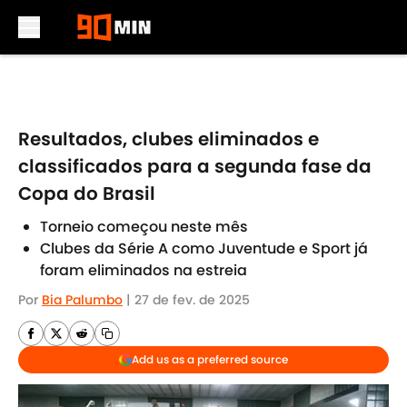
Skip to main content
Resultados, clubes eliminados e
classificados para a segunda fase da
Copa do Brasil
Torneio começou neste mês
Clubes da Série A como Juventude e Sport já
foram eliminados na estreia
Por
Bia Palumbo
|
27 de fev. de 2025
Add us as a preferred source