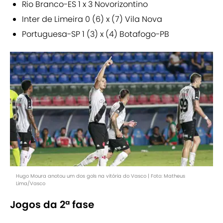
Rio Branco-ES 1 x 3 Novorizontino
Inter de Limeira 0 (6) x (7) Vila Nova
Portuguesa-SP 1 (3) x (4) Botafogo-PB
Hugo Moura anotou um dos gols na vitória do Vasco | Foto: Matheus
Lima/Vasco
Jogos da 2ª fase