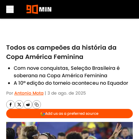
Skip to main content
Todos os campeões da história da
Copa América Feminina
Com nove conquistas, Seleção Brasileira é
soberana na Copa América Feminina
A 10ª edição do torneio aconteceu no Equador
Por
Antonio Mota
|
3 de ago. de 2025
Add us as a preferred source