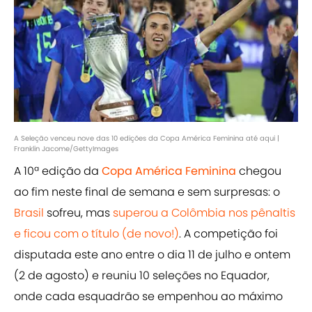
A Seleção venceu nove das 10 edições da Copa América Feminina até aqui |
Franklin Jacome/GettyImages
A 10ª edição da
Copa América Feminina
chegou
ao fim neste final de semana e sem surpresas: o
Brasil
sofreu, mas
superou a Colômbia nos pênaltis
e ficou com o título (de novo!)
. A competição foi
disputada este ano entre o dia 11 de julho e ontem
(2 de agosto) e reuniu 10 seleções no Equador,
onde cada esquadrão se empenhou ao máximo