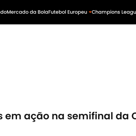
ndo
Mercado da Bola
Futebol Europeu
Champions Leag
os em ação na semifinal d