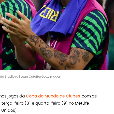
ção Brasileira | Jean Catuffe/GettyImages
mos jogos da
Copa do Mundo de Clubes
, com as
terça-feira (8) e quarta-feira (9) no
MetLife
 Unidos).