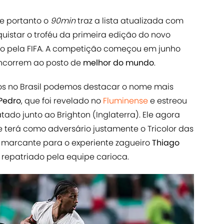
 e portanto o
90min
traz a lista atualizada com
uistar o troféu da primeira edição do novo
ado pela FIFA. A competição começou em junho
ncorrem ao posto de
melhor do mundo
.
os no Brasil podemos destacar o nome mais
Pedro
, que foi revelado no
Fluminense
e estreou
ado junto ao Brighton (Inglaterra). Ele agora
e terá como adversário justamente o Tricolor das
 marcante para o experiente zagueiro
Thiago
r repatriado pela equipe carioca.