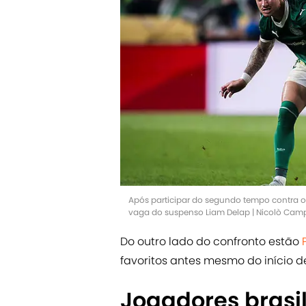
Após participar do segundo tempo contra o
vaga do suspenso Liam Delap | Nicolò Ca
Do outro lado do confronto estão
favoritos antes mesmo do início d
Jogadores brasil