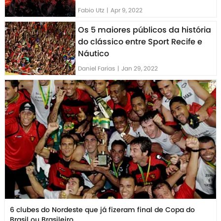
Fabio Utz
|
Apr 9, 2022
Os 5 maiores públicos da história
do clássico entre Sport Recife e
Náutico
Daniel Farias
|
Jan 29, 2022
6 clubes do Nordeste que já fizeram final de Copa do
Brasil ou Brasileiro