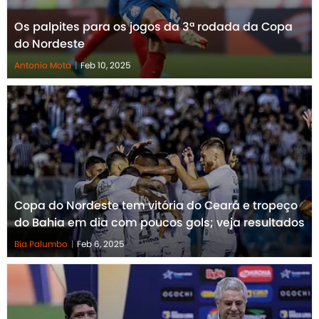
Os palpites para os jogos da 3ª rodada da Copa
do Nordeste
Antonio Mota
|
Feb 10, 2025
Copa do Nordeste tem vitória do Ceará e tropeço
do Bahia em dia com poucos gols; veja resultados
Bia Palumbo
|
Feb 6, 2025