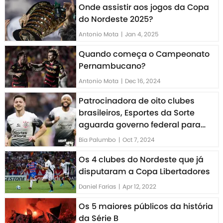
Onde assistir aos jogos da Copa
do Nordeste 2025?
Antonio Mota
|
Jan 4, 2025
Quando começa o Campeonato
Pernambucano?
Antonio Mota
|
Dec 16, 2024
Patrocinadora de oito clubes
brasileiros, Esportes da Sorte
aguarda governo federal para
manter operação
Bia Palumbo
|
Oct 7, 2024
Os 4 clubes do Nordeste que já
disputaram a Copa Libertadores
Daniel Farias
|
Apr 12, 2022
Os 5 maiores públicos da história
da Série B