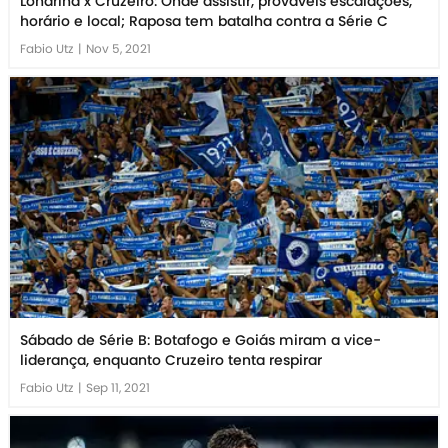
Londrina x Cruzeiro: Onde assistir, prováveis escalações,
horário e local; Raposa tem batalha contra a Série C
Fabio Utz
|
Nov 5, 2021
Sábado de Série B: Botafogo e Goiás miram a vice-
liderança, enquanto Cruzeiro tenta respirar
Fabio Utz
|
Sep 11, 2021