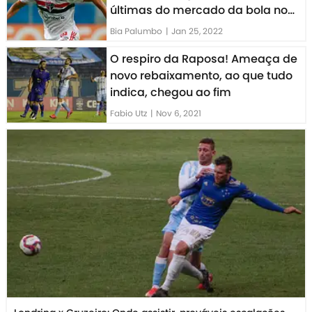
últimas do mercado da bola no
futebol brasileiro
Bia Palumbo
|
Jan 25, 2022
O respiro da Raposa! Ameaça de
novo rebaixamento, ao que tudo
indica, chegou ao fim
Fabio Utz
|
Nov 6, 2021