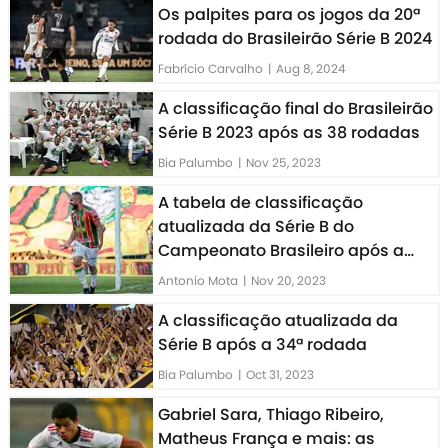
Os palpites para os jogos da 20ª
rodada do Brasileirão Série B 2024
Fabrício Carvalho
|
Aug 8, 2024
A classificação final do Brasileirão
Série B 2023 após as 38 rodadas
Bia Palumbo
|
Nov 25, 2023
A tabela de classificação
atualizada da Série B do
Campeonato Brasileiro após a
37ª rodada
Antonio Mota
|
Nov 20, 2023
A classificação atualizada da
Série B após a 34ª rodada
Bia Palumbo
|
Oct 31, 2023
Gabriel Sara, Thiago Ribeiro,
Matheus França e mais: as