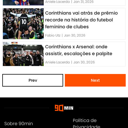
Aniele Lacerda
|
Jan 31, 2026
Corinthians vai atrás de prêmio
recorde na história do futebol
feminino de clubes
Fabio Utz
|
Jan 30, 2026
Corinthians x Arsenal: onde
assistir, escalações e palpite
Aniele Lacerda
|
Jan 30, 2026
Prev
Next
Política de
Sobre 90min
Privacidade