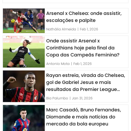
Arsenal x Chelsea: onde assistir,
escalações e palpite
Nathália Almeida
|
Feb 1, 2026
Onde assistir Arsenal x
Corinthians hoje pela final da
Copa das Campeãs Feminina?
Antonio Mota
|
Feb 1, 2026
Rayan estreia, virada do Chelsea,
gol de Gabriel Jesus e mais
resultados da Premier League
hoje
Bia Palumbo
|
Jan 31, 2026
Marc Casadó, Bruno Fernandes,
Diomande e mais notícias do
mercado da bola europeu