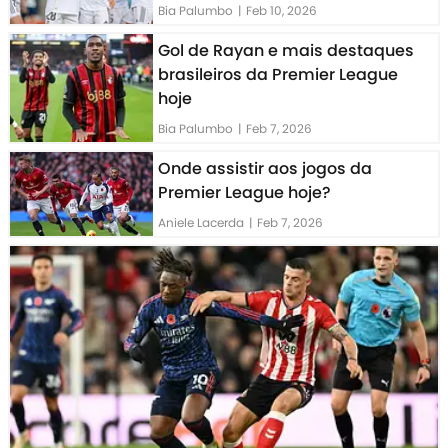
Bia Palumbo
|
Feb 10, 2026
Gol de Rayan e mais destaques
brasileiros da Premier League
hoje
Bia Palumbo
|
Feb 7, 2026
Onde assistir aos jogos da
Premier League hoje?
Aniele Lacerda
|
Feb 7, 2026