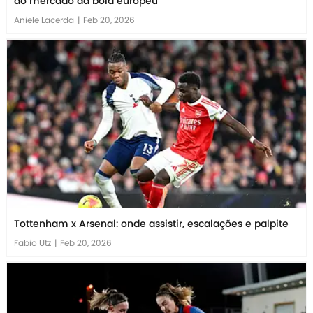
do mercado da bola europeu
Aniele Lacerda
|
Feb 20, 2026
Tottenham x Arsenal: onde assistir, escalações e palpite
Fabio Utz
|
Feb 20, 2026