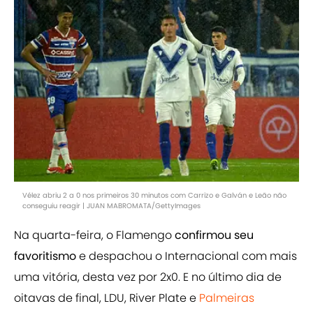
Vélez abriu 2 a 0 nos primeiros 30 minutos com Carrizo e Galván e Leão não
conseguiu reagir | JUAN MABROMATA/GettyImages
Na quarta-feira, o Flamengo
confirmou seu
favoritismo
e despachou o Internacional com mais
uma vitória, desta vez por 2x0. E no último dia de
oitavas de final, LDU, River Plate e
Palmeiras