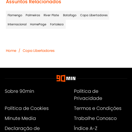
Assuntos Relacionados
Flamengo
Palmeiras
River Plate
Botafogo
Copa Libertadores
Internacional
HomePage
Fortaleza
Home
/
Copa Libertadores
Sobre 90min
Política de
Privacidade
Política de Cookies
Termos e Condições
Minute Media
Trabalhe Conosco
Declaração de
Índice A-Z