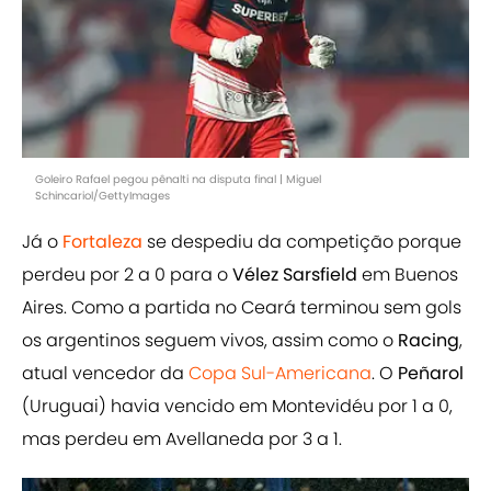
Goleiro Rafael pegou pênalti na disputa final | Miguel
Schincariol/GettyImages
Já o
Fortaleza
se despediu da competição porque
perdeu por 2 a 0 para o
Vélez Sarsfield
em Buenos
Aires. Como a partida no Ceará terminou sem gols
os argentinos seguem vivos, assim como o
Racing
,
atual vencedor da
Copa Sul-Americana
. O
Peñarol
(Uruguai) havia vencido em Montevidéu por 1 a 0,
mas perdeu em Avellaneda por 3 a 1.