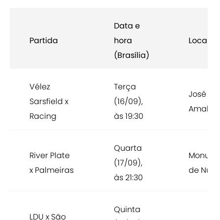
Data e
Partida
hora
Local
(Brasília)
Vélez
Terça
José
Sarsfield x
(16/09),
Amalfit
Racing
às 19:30
Quarta
River Plate
Monume
(17/09),
x Palmeiras
de Núñe
às 21:30
Quinta
LDU x São