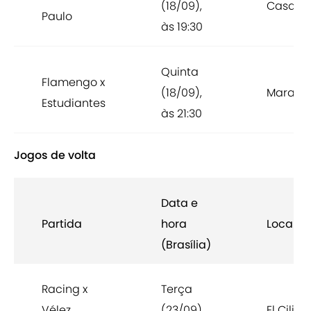
(18/09),
Casabl
Paulo
às 19:30
Quinta
Flamengo x
(18/09),
Maraca
Estudiantes
às 21:30
Jogos de volta
Data e
Partida
hora
Local
(Brasília)
Racing x
Terça
Vélez
(23/09),
El Cilind