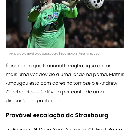
Penders é o goleiro do Strasbourg | LOU BENOIST/GettyImages
É esperado que Emanuel Emegha fique de fora
mais uma vez devido a uma lesão na perna, Mathis
Amougou está com dores no tornozelo e Andrew
Omobamidele é dúvida por conta de uma
distensão na panturrilha.
Provável escalação do Strasbourg
Penders; G. Doué, Sarr, Doukoure, Chilwell; Barco,