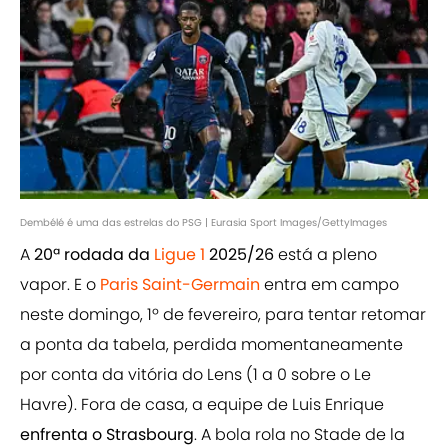
Dembélé é uma das estrelas do PSG | Eurasia Sport Images/GettyImages
A
20ª rodada da
Ligue 1
2025/26
está a pleno
vapor. E o
Paris Saint-Germain
entra em campo
neste domingo, 1º de fevereiro, para tentar retomar
a ponta da tabela, perdida momentaneamente
por conta da vitória do Lens (1 a 0 sobre o Le
Havre). Fora de casa, a equipe de Luis Enrique
enfrenta o Strasbourg
. A bola rola no Stade de la