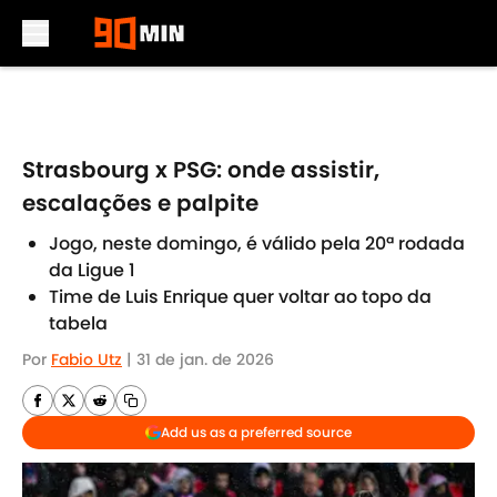
Skip to main content
Strasbourg x PSG: onde assistir,
escalações e palpite
Jogo, neste domingo, é válido pela 20ª rodada
da Ligue 1
Time de Luis Enrique quer voltar ao topo da
tabela
Por
Fabio Utz
|
31 de jan. de 2026
Add us as a preferred source