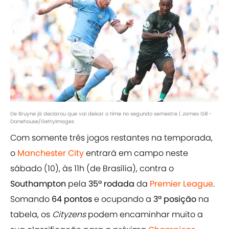
De Bruyne já declarou que vai deixar o time no segundo semestre | James Gill -
Danehouse/GettyImages
Com somente três jogos restantes na temporada,
o
Manchester City
entrará em campo neste
sábado (10), às 11h (de Brasília), contra o
Southampton
pela
35ª rodada
da
Premier League
.
Somando
64 pontos
e ocupando a
3ª posição
na
tabela, os
Cityzens
podem encaminhar muito a