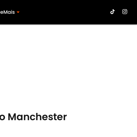
ue
Mais
 o Manchester