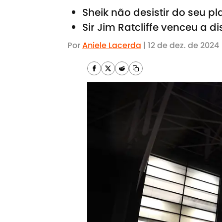
Sheik não desistir do seu pl
Sir Jim Ratcliffe venceu a d
Por
Aniele Lacerda
|
12 de dez. de 2024