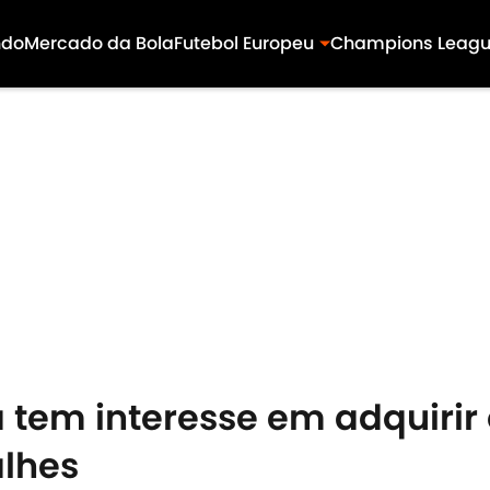
ndo
Mercado da Bola
Futebol Europeu
Champions Leag
 tem interesse em adquirir
alhes