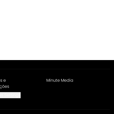
s e
Minute Media
ções
s Settings