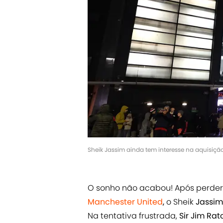
Sheik Jassim ainda tem interesse na aquisição
O sonho não acabou! Após perder 
Manchester United
,
o Sheik
Jassi
Na tentativa frustrada,
Sir Jim Ratc