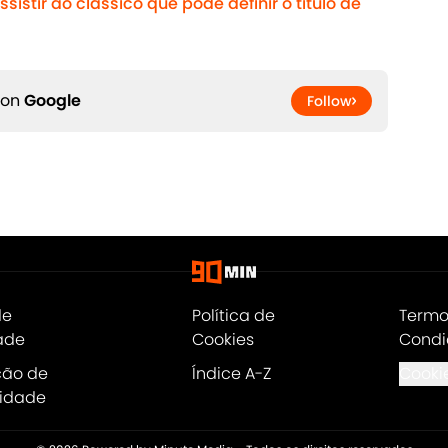
sistir ao clássico que pode definir o título de
 on
Google
Follow
de
Política de
Termo
ade
Cookies
Condi
ção de
Índice A-Z
Cookie
lidade