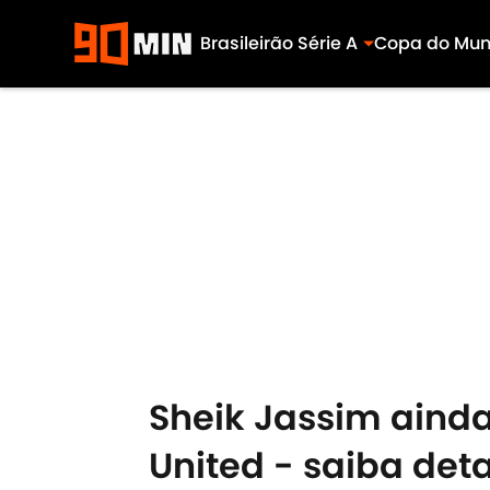
Brasileirão Série A
Copa do Mu
Skip to main content
Sheik Jassim ainda
United - saiba det