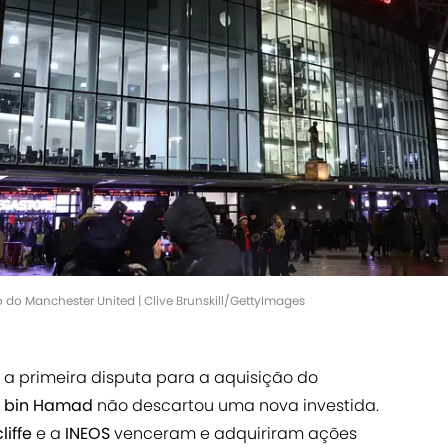
 do Manchester United | Clive Brunskill/GettyImages
a primeira disputa para a aquisição do
m bin Hamad
não descartou uma nova investida.
liffe
e a
INEOS
venceram e adquiriram ações