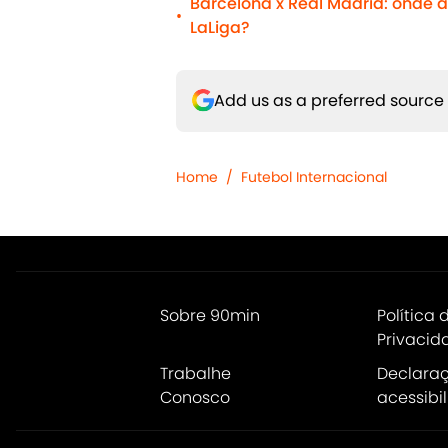
Barcelona x Real Madrid: onde as
•
LaLiga?
Add us as a preferred source
Home
/
Futebol Internacional
Sobre 90min
Política 
Privacid
Trabalhe
Declara
Conosco
acessibi