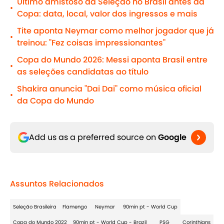
Último amistoso da Seleção no Brasil antes da
•
Copa: data, local, valor dos ingressos e mais
Tite aponta Neymar como melhor jogador que já
•
treinou: "Fez coisas impressionantes"
Copa do Mundo 2026: Messi aponta Brasil entre
•
as seleções candidatas ao título
Shakira anuncia "Dai Dai" como música oficial
•
da Copa do Mundo
Add us as a preferred source on
Google
Assuntos Relacionados
Seleção Brasileira
Flamengo
Neymar
90min pt - World Cup
Copa do Mundo 2022
90min pt - World Cup - Brazil
PSG
Corinthians