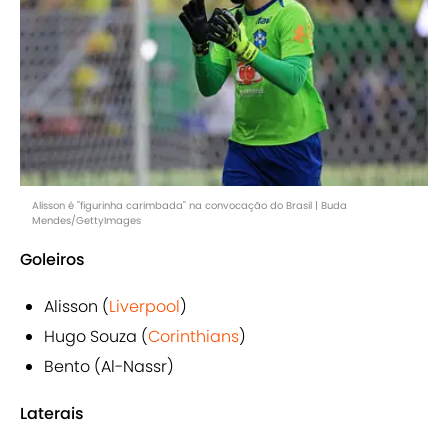
Alisson é "figurinha carimbada" na convocação do Brasil | Buda
Mendes/GettyImages
Goleiros
Alisson (
Liverpool
)
Hugo Souza (
Corinthians
)
Bento (Al-Nassr)
Laterais