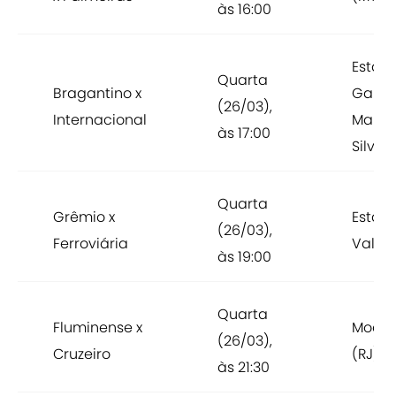
às 16:00
Estádi
Quarta
Bragantino x
Gabri
(26/03),
Internacional
Marqu
às 17:00
Silva 
Quarta
Grêmio x
Estádi
(26/03),
Ferroviária
Vale (
às 19:00
Quarta
Fluminense x
Moça 
(26/03),
Cruzeiro
(RJ)
às 21:30