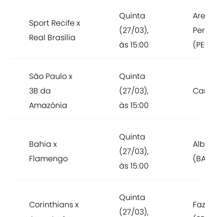
Quinta
Arena
Sport Recife x
(27/03),
Pern
Real Brasília
às 15:00
(PE)
São Paulo x
Quinta
3B da
(27/03),
Canin
Amazônia
às 15:00
Quinta
Bahia x
Albert
(27/03),
Flamengo
(BA)
às 15:00
Quinta
Corinthians x
Fazen
(27/03),