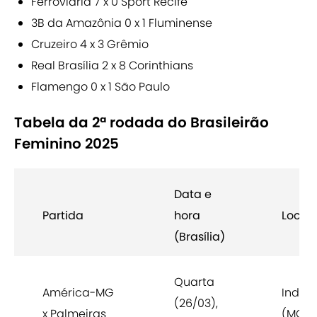
Ferroviária 7 x 0 Sport Recife
3B da Amazônia 0 x 1 Fluminense
Cruzeiro 4 x 3 Grêmio
Real Brasília 2 x 8 Corinthians
Flamengo 0 x 1 São Paulo
Tabela da 2ª rodada do Brasileirão
Feminino 2025
Data e
Partida
hora
Local
(Brasília)
Quarta
América-MG
Indep
(26/03),
x Palmeiras
(MG)