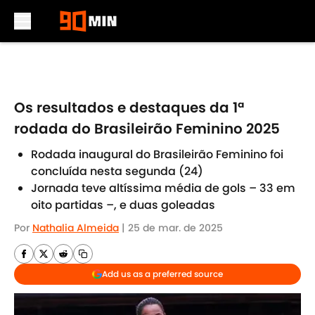
Skip to main content
Os resultados e destaques da 1ª
rodada do Brasileirão Feminino 2025
Rodada inaugural do Brasileirão Feminino foi
concluída nesta segunda (24)
Jornada teve altíssima média de gols – 33 em
oito partidas –, e duas goleadas
Por
Nathalia Almeida
|
25 de mar. de 2025
Add us as a preferred source