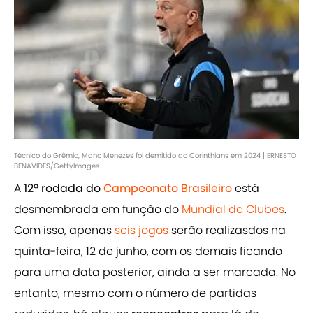
Técnico do Grêmio, Mano Menezes foi demitido do Corinthians em 2024 | ERNESTO
BENAVIDES/GettyImages
A
12ª rodada do
Campeonato Brasileiro
está
desmembrada em função do
Mundial de Clubes
.
Com isso, apenas
seis jogos
serão realizasdos na
quinta-feira, 12 de junho, com os demais ficando
para uma data posterior, ainda a ser marcada. No
entanto, mesmo com o número de partidas