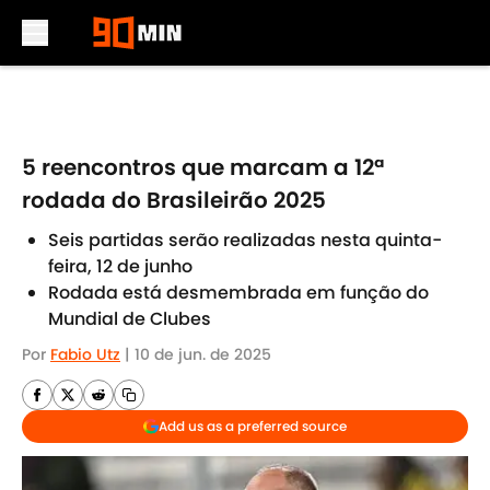
Skip to main content
5 reencontros que marcam a 12ª
rodada do Brasileirão 2025
Seis partidas serão realizadas nesta quinta-
feira, 12 de junho
Rodada está desmembrada em função do
Mundial de Clubes
Por
Fabio Utz
|
10 de jun. de 2025
Add us as a preferred source