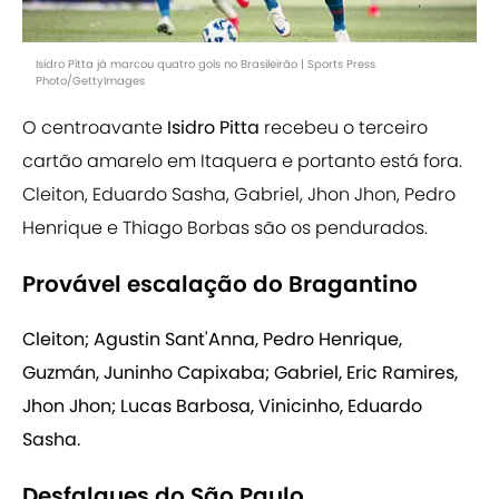
Isidro Pitta já marcou quatro gols no Brasileirão | Sports Press
Photo/GettyImages
O centroavante
Isidro Pitta
recebeu o terceiro
cartão amarelo em Itaquera e portanto está fora.
Cleiton, Eduardo Sasha, Gabriel, Jhon Jhon, Pedro
Henrique e Thiago Borbas são os pendurados.
Provável escalação do Bragantino
Cleiton; Agustin Sant'Anna, Pedro Henrique,
Guzmán, Juninho Capixaba; Gabriel, Eric Ramires,
Jhon Jhon; Lucas Barbosa, Vinicinho, Eduardo
Sasha.
Desfalques do São Paulo