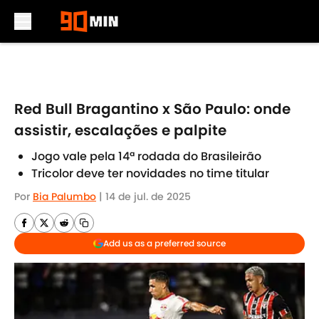
Skip to main content
Red Bull Bragantino x São Paulo: onde
assistir, escalações e palpite
Jogo vale pela 14ª rodada do Brasileirão
Tricolor deve ter novidades no time titular
Por
Bia Palumbo
|
14 de jul. de 2025
Add us as a preferred source