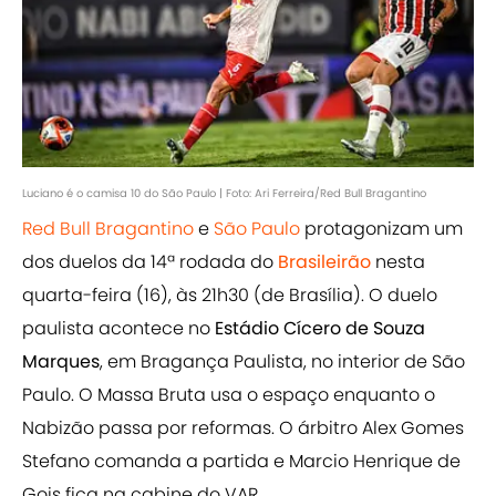
Luciano é o camisa 10 do São Paulo | Foto: Ari Ferreira/Red Bull Bragantino
Red Bull Bragantino
e
São Paulo
protagonizam um
dos duelos da 14ª rodada do
Brasileirão
nesta
quarta-feira (16), às 21h30 (de Brasília). O duelo
paulista acontece no
Estádio Cícero de Souza
Marques
, em Bragança Paulista, no interior de São
Paulo. O Massa Bruta usa o espaço enquanto o
Nabizão passa por reformas. O árbitro Alex Gomes
Stefano comanda a partida e Marcio Henrique de
Gois fica na cabine do VAR.