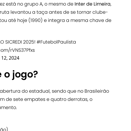
 vez está no grupo A, o mesmo de
Inter de Limeira
,
ruta levantou a taça antes de se tornar clube-
utou até hoje (1990) e integra a mesma chave de
O SICREDI 2025!
#FutebolPaulista
.com/rVNS37Pfxs
12, 2024
 o jogo?
bertura do estadual, sendo que no Brasileirão
lém de sete empates e quatro derrotas, o
amento.
zão)