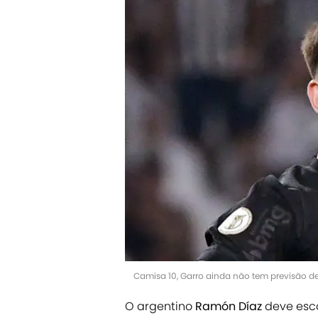
Camisa 10, Garro ainda não tem previsão de
O argentino
Ramón Díaz
deve esca