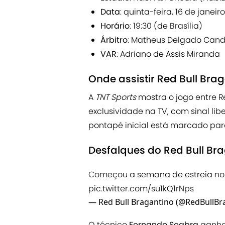
Data
: quinta-feira, 16 de janeir
Horário
: 19:30 (de Brasília)
Árbitro
: Matheus Delgado Can
VAR
: Adriano de Assis Miranda
Onde assistir Red Bull Bra
A
TNT Sports
mostra o jogo entre R
exclusividade na TV, com sinal li
pontapé inicial está marcado para 
Desfalques do Red Bull Br
Começou a semana de estreia n
pic.twitter.com/su1kQ1rNps
— Red Bull Bragantino (@RedBullBr
O técnico
Fernando Seabra
ganhou