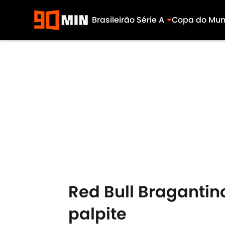
Brasileirão Série A
Copa do Mu
Skip to main content
Red Bull Bragantino
palpite