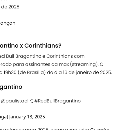
o de 2025
dançan
gantino x Corinthians?
ed Bull Bragantino e Corinthians com
berado para assinantes da max (streaming). O
19h30 (de Brasília) do dia 16 de janeiro de 2025.
agantino
o
@paulistao
! 💪
#RedBullBragantino
aga)
January 13, 2025
 reforços para 2025, como o zagueiro
Guzmán