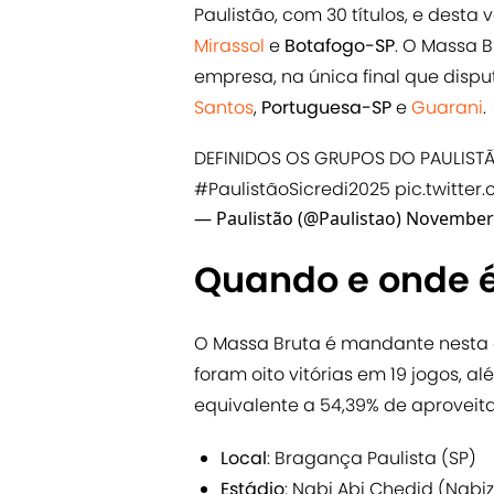
Paulistão, com 30 títulos, e desta
Mirassol
e
Botafogo-SP
. O Massa B
empresa, na única final que disp
Santos
,
Portuguesa-SP
e
Guarani
.
DEFINIDOS OS GRUPOS DO PAULISTÃ
#PaulistãoSicredi2025
pic.twitter
— Paulistão (@Paulistao)
November 
Quando e onde é
O Massa Bruta é mandante nesta a
foram oito vitórias em 19 jogos, a
equivalente a 54,39% de aproveit
Local
: Bragança Paulista (SP)
Estádio
: Nabi Abi Chedid (Nabi