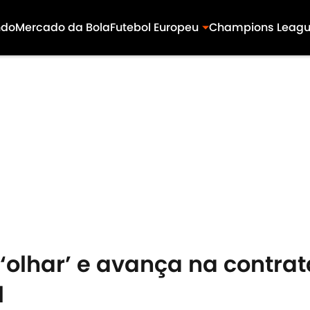
ndo
Mercado da Bola
Futebol Europeu
Champions Leag
olhar’ e avança na contra
l