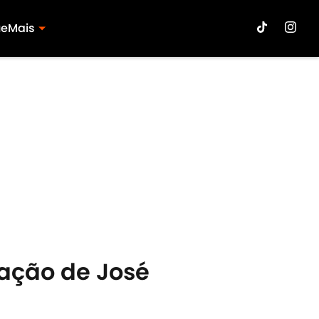
ue
Mais
tação de José