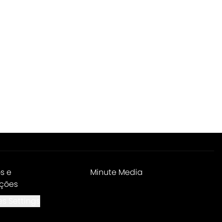
s e
Minute Media
ções
s Settings