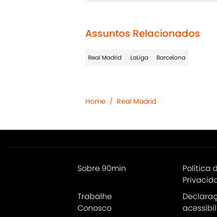
Assuntos Relacionados
Real Madrid
LaLiga
Barcelona
Home
/
Real Madrid
Sobre 90min
Política 
Privacid
Trabalhe
Declara
Conosco
acessibi