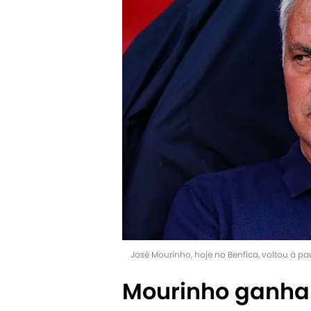
José Mourinho, hoje no Benfica, voltou à pa
Mourinho ganha 