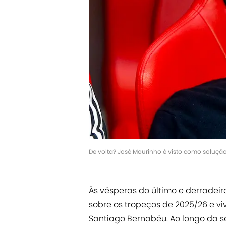
De volta? José Mourinho é visto como soluçã
Às vésperas do último e derradeir
sobre os tropeços de 2025/26 e vi
Santiago Bernabéu. Ao longo da 