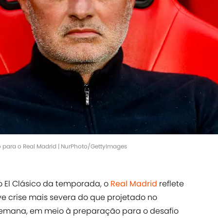
o para o Real Madrid | NurPhoto/GettyImages
o El Clásico da temporada, o
Real Madrid
reflete
ve crise mais severa do que projetado no
semana, em meio à preparação para o desafio