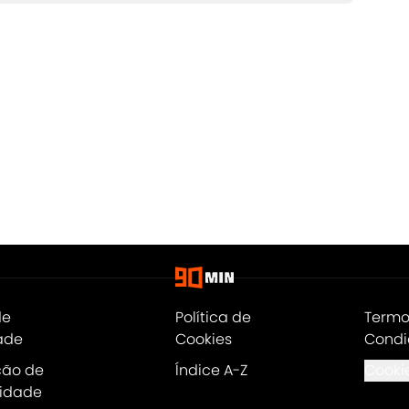
de
Política de
Termo
ade
Cookies
Condi
ção de
Índice A-Z
Cookie
lidade