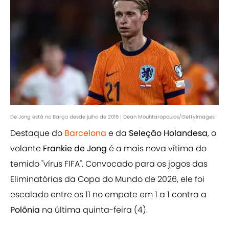
De Jong está no Barça desde julho de 2019 | Dean Mouhtaropoulos/GettyImages
Destaque do
Barcelona
e da
Seleção Holandesa
, o
volante
Frankie de Jong
é a mais nova vítima do
temido "vírus FIFA". Convocado para os jogos das
Eliminatórias da Copa do Mundo de 2026, ele foi
escalado entre os 11 no empate em 1 a 1 contra a
Polônia
na última quinta-feira (4).