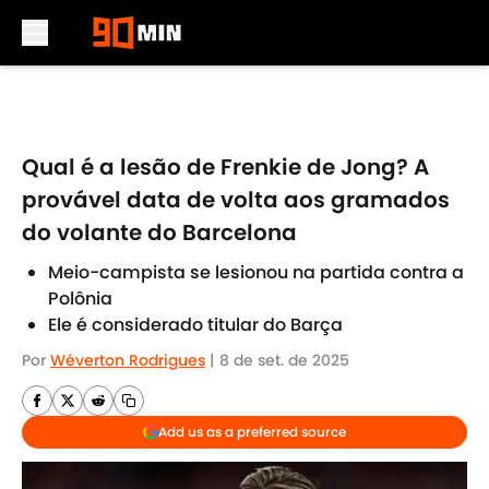
Skip to main content
Qual é a lesão de Frenkie de Jong? A
provável data de volta aos gramados
do volante do Barcelona
Meio-campista se lesionou na partida contra a
Polônia
Ele é considerado titular do Barça
Por
Wéverton Rodrigues
|
8 de set. de 2025
Add us as a preferred source