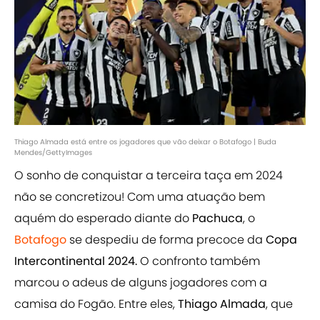
Thiago Almada está entre os jogadores que vão deixar o Botafogo | Buda
Mendes/GettyImages
O sonho de conquistar a terceira taça em 2024
não se concretizou! Com uma atuação bem
aquém do esperado diante do
Pachuca
, o
Botafogo
se despediu de forma precoce da
Copa
Intercontinental 2024.
O confronto também
marcou o adeus de alguns jogadores com a
camisa do Fogão. Entre eles,
Thiago Almada
, que