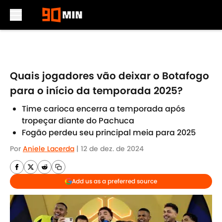
Skip to main content
Quais jogadores vão deixar o Botafogo
para o início da temporada 2025?
Time carioca encerra a temporada após
tropeçar diante do Pachuca
Fogão perdeu seu principal meia para 2025
Por
Aniele Lacerda
|
12 de dez. de 2024
Add us as a preferred source