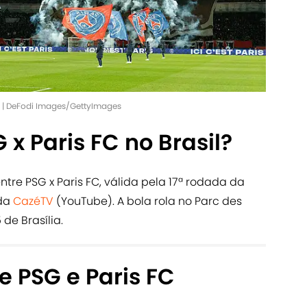
go | DeFodi Images/GettyImages
 x Paris FC no Brasil?
tre PSG x Paris FC, válida pela 17ª rodada da
 da
CazéTV
(YouTube). A bola rola no Parc des
 de Brasília.
e PSG e Paris FC