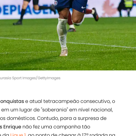
 Eurasia Sport Images/GettyImages
conquistas
e atual tetracampeão consecutivo, o
u em um lugar de "soberania" em nível nacional,
rios domésticos. Contudo, para a surpresa de
is Enrique
não fez uma campanha tão
e da
Ligue 1
, ao ponto de chegar à 17ª rodada na