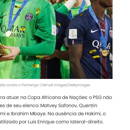
ltis contra o Flamengo | DeFodi Images/GettyImages
ra atuar na Copa Africana de Nações: o PSG não
s de seu elenco: Matvey Safonov, Quentin
imi e Ibrahim Mbaye. Na ausência de Hakimi, o
ilizado por Luis Enrique como lateral-direito.