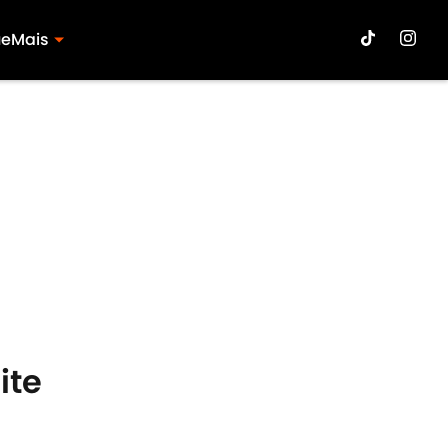
ue
Mais
ite