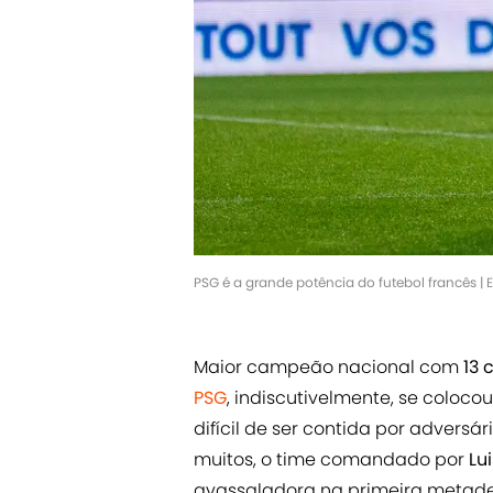
PSG é a grande potência do futebol francês |
Maior campeão nacional com
13 
PSG
, indiscutivelmente, se coloco
difícil de ser contida por adversá
muitos, o time comandado por
Lu
avassaladora na primeira metad