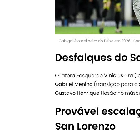
Gabigol é o artilheiro do Peixe em 2026 | S
Desfalques do S
O lateral-esquerdo
Vinícius Lira
(l
Gabriel Menino
(transição para o
Gustavo Henrique
(lesão no múscu
Provável escala
San Lorenzo