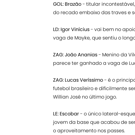
GOL: Brazão
- titular incontestáve
do recado embaixo das traves e s
LD: Igor Vinícius
- vai bem no apoi
vaga de Mayke, que sentiu o long
ZAG: João Ananias
- Menino da Vi
parece ter ganhado a vaga de Luan
ZAG: Lucas Veríssimo
- é o princi
futebol brasileiro e dificilmente
Willian José no último jogo.
LE:
Escobar
- o único lateral-esqu
jovem da base que acabou de ser
o aproveitamento nos passes.