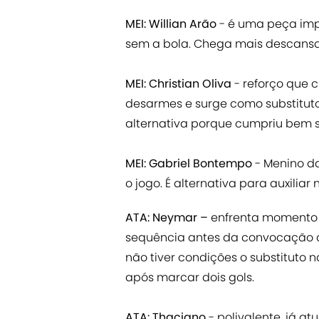
MEI: Willian Arão
- é uma peça imp
sem a bola. Chega mais descans
MEI: Christian Oliva
- reforço que 
desarmes e surge como substituto
alternativa porque cumpriu bem s
MEI: Gabriel Bontempo
- Menino da
o jogo. É alternativa para auxiliar
ATA: Neymar –
enfrenta momento 
sequência antes da convocação
não tiver condições o substituto n
após marcar dois gols.
ATA: Thaciano
- polivalente, já 