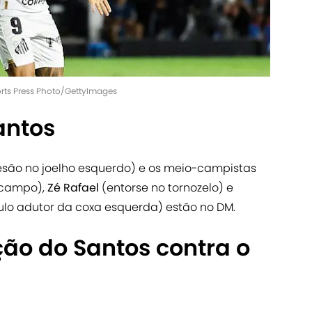
ports Press Photo/GettyImages
antos
esão no joelho esquerdo) e os meio-campistas
 campo),
Zé Rafael
(entorse no tornozelo) e
lo adutor da coxa esquerda) estão no DM.
ção do Santos contra o