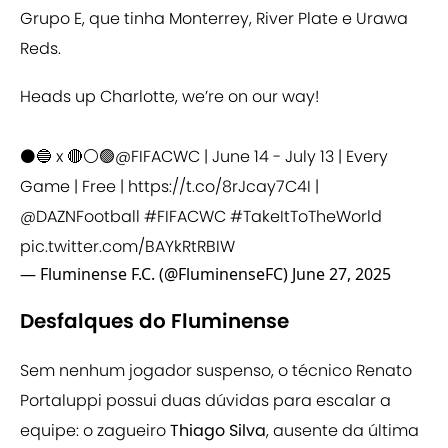
Grupo E, que tinha Monterrey, River Plate e Urawa
Reds.
Heads up Charlotte, we’re on our way!
⚫️🔵 x 🔴⚪️🟢
@FIFACWC
| June 14 - July 13 | Every
Game | Free |
https://t.co/8rJcay7C4I
|
@DAZNFootball
#FIFACWC
#TakeItToTheWorld
pic.twitter.com/BAYkRtRBIW
— Fluminense F.C. (@FluminenseFC)
June 27, 2025
Desfalques do Fluminense
Sem nenhum jogador suspenso, o técnico Renato
Portaluppi possui duas dúvidas para escalar a
equipe: o zagueiro
Thiago Silva
, ausente da última