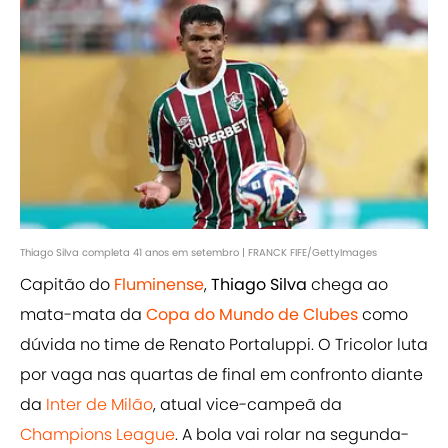
Thiago Silva completa 41 anos em setembro | FRANCK FIFE/GettyImages
Capitão do
Fluminense
,
Thiago Silva
chega ao
mata-mata da
Copa do Mundo de Clubes
como
dúvida no time de Renato Portaluppi. O Tricolor luta
por vaga nas quartas de final em confronto diante
da
Inter de Milão
, atual vice-campeã da
Champions League
. A bola vai rolar na segunda-