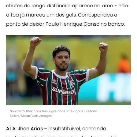
chutes de longa distância, aparece na área - não
à toa já marcou um dos gols. Correspondeu a
ponto de deixar Paulo Henrique Ganso no banco.
Nonato foi titular nos três jogos do Flu até agora | Richard
Sellers/Allstar/GettyImages
ATA: Jhon Arias
– insubstituível, comanda