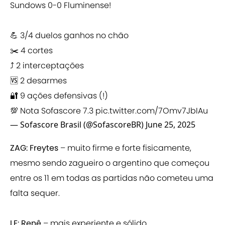
Sundows 0-0 Fluminense!
💪 3/4 duelos ganhos no chão
✂️ 4 cortes
⤴️ 2 interceptações
🆚 2 desarmes
🔐 9 ações defensivas (!)
💯 Nota Sofascore 7.3
pic.twitter.com/7Omv7JbIAu
— Sofascore Brasil (@SofascoreBR)
June 25, 2025
ZAG: Freytes
– muito firme e forte fisicamente,
mesmo sendo zagueiro o argentino que começou
entre os 11 em todas as partidas não cometeu uma
falta sequer.
LE: Renê
– mais experiente e sólido