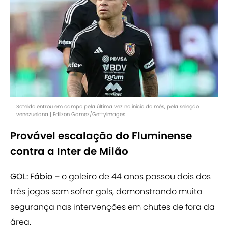
Soteldo entrou em campo pela última vez no início do mês, pela seleção
venezuelana | Edilzon Gamez/GettyImages
Provável escalação do Fluminense
contra a Inter de Milão
GOL: Fábio
– o goleiro de 44 anos passou dois dos
três jogos sem sofrer gols, demonstrando muita
segurança nas intervenções em chutes de fora da
área.