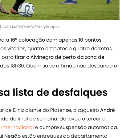
se | JUAN MABROMATA/GettyImages
pa a
16ª colocação com apenas 10 pontos
s vitórias, quatro empates e quatro derrotas.
a, para
tirar o Alvinegro de perto da zona de
tir das 18h30. Quem sabe o Timão não desbanca o
a lista de desfalques
r de Diniz diante do Platense, o zagueiro
André
da do final de semana. Ele levou o terceiro
o
Internacional
e
cumpre suspensão automática
.
ui Negão
estão entregues ao departamento