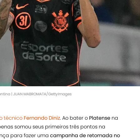
gentina | JUAN MABROMATA/GettyImages
do técnico
Fernando Diniz
. Ao bater o
Platense
na
penas somou seus primeiros três pontos na
nça para fazer uma
campanha de retomada no