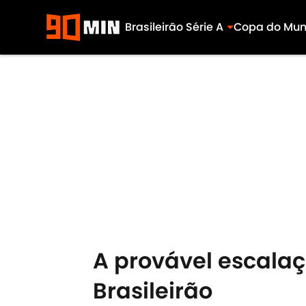
Brasileirão Série A
Copa do Mu
Skip to main content
A provável escalaç
Brasileirão