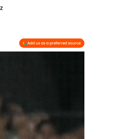
z
Add us as a preferred source