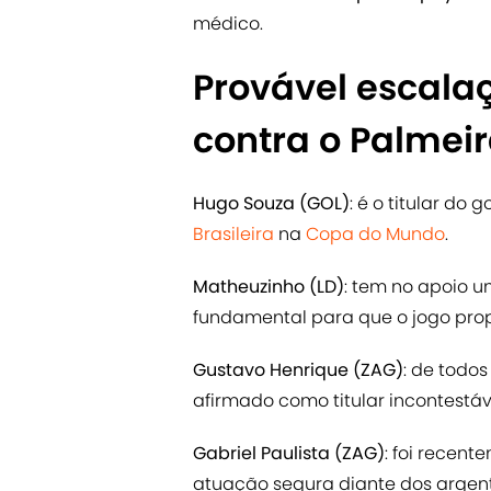
médico.
Provável escala
contra o Palmei
Hugo Souza (GOL)
: é o titular do
Brasileira
na
Copa do Mundo
.
Matheuzinho (LD)
: tem no apoio um
fundamental para que o jogo propo
Gustavo Henrique (ZAG)
: de todo
afirmado como titular incontestáv
Gabriel Paulista (ZAG)
: foi recen
atuação segura diante dos argent