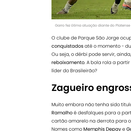
Garro fez ótima atuação diante do Platen
O clube de Parque São Jorge ocu
conquistados
até o momento - dua
Ou seja, o dérbi pode servir, aind
rebaixamento
. A bola rola a par
líder do Brasileirão?
Zagueiro engross
Muito embora não tenha sido titula
Ramalho
é desfalques para a parti
cartão amarelo na derrota para 
Nomes como
Memphis Depay
e
G