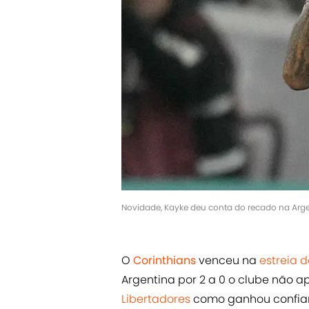
Novidade, Kayke deu conta do recado na Ar
O
Corinthians
venceu na
estreia 
Argentina por
2 a 0 o clube não a
Libertadores
como ganhou confia