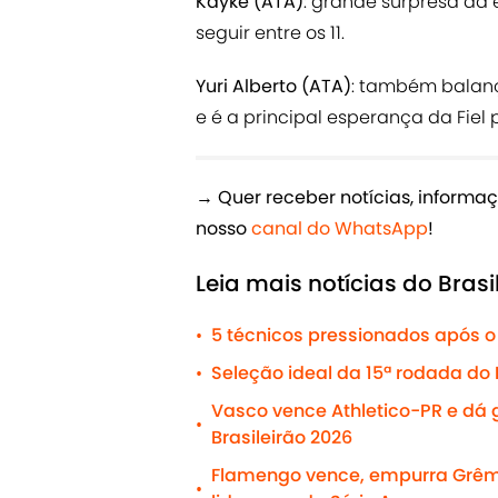
Kayke (ATA)
: grande surpresa da
seguir entre os 11.
Yuri Alberto (ATA)
: também balanço
e é a principal esperança da Fiel p
→
Quer receber notícias, informaç
nosso
canal do WhatsApp
!
Leia mais notícias do Brasi
5 técnicos pressionados após o 
•
Seleção ideal da 15ª rodada do 
•
Vasco vence Athletico-PR e dá g
•
Brasileirão 2026
Flamengo vence, empurra Grêmi
•