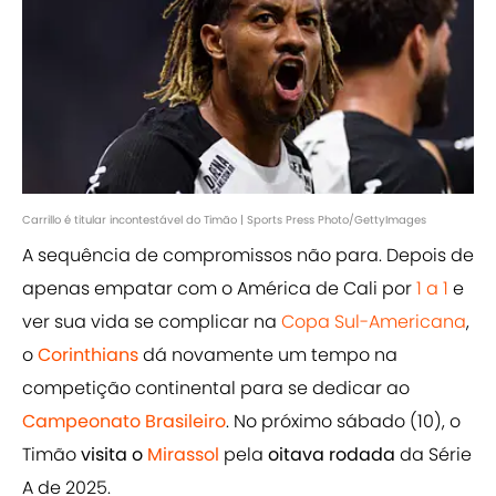
Carrillo é titular incontestável do Timão | Sports Press Photo/GettyImages
A sequência de compromissos não para. Depois de
apenas empatar com o América de Cali por
1 a 1
e
ver sua vida se complicar na
Copa Sul-Americana
,
o
Corinthians
dá novamente um tempo na
competição continental para se dedicar ao
Campeonato Brasileiro
. No próximo sábado (10), o
Timão
visita o
Mirassol
pela
oitava rodada
da Série
A de 2025.