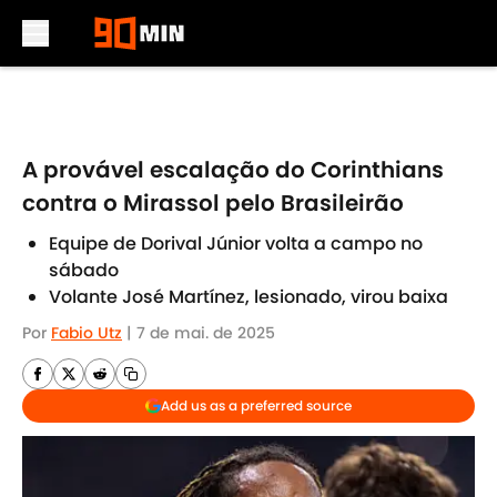
Skip to main content
A provável escalação do Corinthians
contra o Mirassol pelo Brasileirão
Equipe de Dorival Júnior volta a campo no
sábado
Volante José Martínez, lesionado, virou baixa
Por
Fabio Utz
|
7 de mai. de 2025
Add us as a preferred source