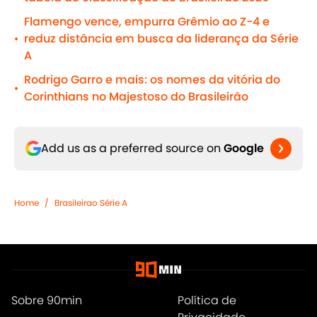
Flamengo vence, empurra Grêmio ao Z-4 e
reduz distância em busca da liderança da Série
•
A
Rodrigo Garro e mais: os nomes da vitória do
•
Corinthians no Majestoso do Brasileirão
Add us as a preferred source on
Google
Home
/
Brasileirao Série A
Sobre 90min
Política de