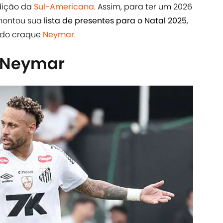
dição da
Sul-Americana
. Assim, para ter um 2026
 montou sua
lista de presentes para o Natal 2025
,
l do craque
Neymar
.
 Neymar