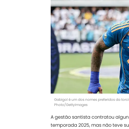
Gabigol é um dos nomes preferidos da torcid
Photo/GettyImages
A gestão santista contratou alguns
temporada 2025, mas não teve su