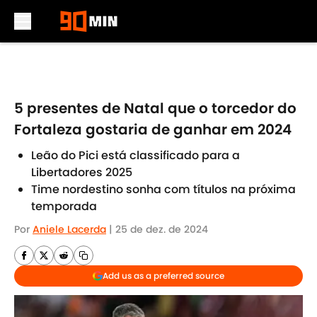
Skip to main content
5 presentes de Natal que o torcedor do
Fortaleza gostaria de ganhar em 2024
Leão do Pici está classificado para a
Libertadores 2025
Time nordestino sonha com títulos na próxima
temporada
Por
Aniele Lacerda
|
25 de dez. de 2024
Add us as a preferred source