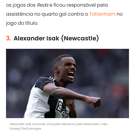
os jogos dos
Reds
e ficou responsável pela
assistência no quarto gol contra o
Tottenham
no
jogo do título.
3.
Alexander Isak (Newcastle)
Alexander Isak acumula atuações decisivas pelo Newcastle | Alex
Livesey/GettyImages