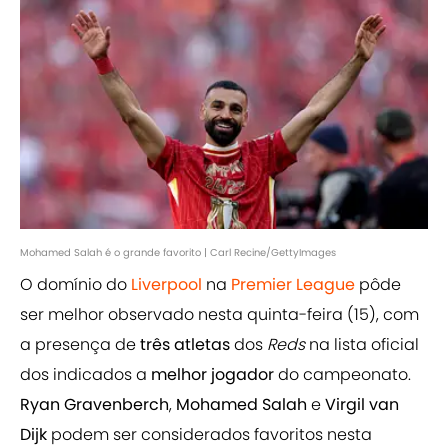
Mohamed Salah é o grande favorito | Carl Recine/GettyImages
O domínio do
Liverpool
na
Premier League
pôde
ser melhor observado nesta quinta-feira (15), com
a presença de
três atletas
dos
Reds
na lista oficial
dos indicados a
melhor jogador
do campeonato.
Ryan Gravenberch
,
Mohamed Salah
e
Virgil van
Dijk
podem ser considerados favoritos nesta