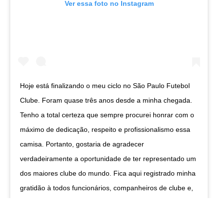
Ver essa foto no Instagram
Hoje está finalizando o meu ciclo no São Paulo Futebol
Clube. Foram quase três anos desde a minha chegada.
Tenho a total certeza que sempre procurei honrar com o
máximo de dedicação, respeito e profissionalismo essa
camisa. Portanto, gostaria de agradecer
verdadeiramente a oportunidade de ter representado um
dos maiores clube do mundo. Fica aqui registrado minha
gratidão à todos funcionários, companheiros de clube e,
principalmente, toda a torcida tricolor. ⠀⠀⠀⠀⠀⠀⠀⠀ Agora
irei em busca de novos desafios, porém eu desejo todo