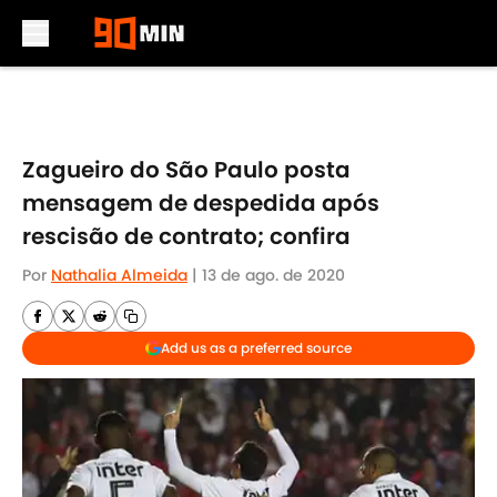
Skip to main content
Zagueiro do São Paulo posta
mensagem de despedida após
rescisão de contrato; confira
Por
Nathalia Almeida
|
13 de ago. de 2020
Add us as a preferred source