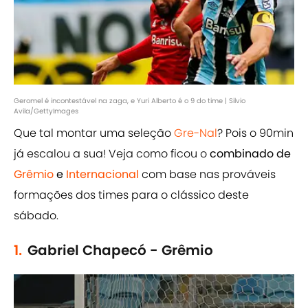
Geromel é incontestável na zaga, e Yuri Alberto é o 9 do time | Silvio
Avila/GettyImages
Que tal montar uma seleção
Gre-Nal
? Pois o 90min
já escalou a sua! Veja como ficou o
combinado de
Grêmio
e
Internacional
com base nas prováveis
formações dos times para o clássico deste
sábado.
1.
Gabriel Chapecó - Grêmio