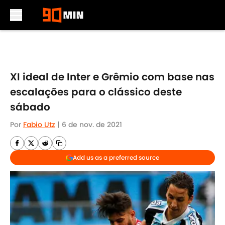
Skip to main content
XI ideal de Inter e Grêmio com base nas
escalações para o clássico deste
sábado
Por
Fabio Utz
|
6 de nov. de 2021
Add us as a preferred source