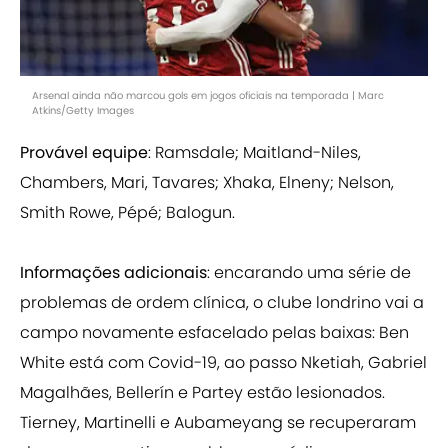
Arsenal ainda não marcou gols em jogos oficiais na temporada | Marc
Atkins/Getty Images
Provável equipe
: Ramsdale; Maitland-Niles,
Chambers, Mari, Tavares; Xhaka, Elneny; Nelson,
Smith Rowe, Pépé; Balogun.
Informações adicionais
: encarando uma série de
problemas de ordem clínica, o clube londrino vai a
campo novamente esfacelado pelas baixas: Ben
White está com Covid-19, ao passo Nketiah, Gabriel
Magalhães, Bellerín e Partey estão lesionados.
Tierney, Martinelli e Aubameyang se recuperaram