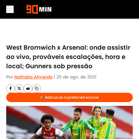
Skip to main content
West Bromwich x Arsenal: onde assistir
ao vivo, prováveis escalações, hora e
local; Gunners sob pressão
Por
Nathalia Almeida
|
25 de ago. de 2021
Add us as a preferred source