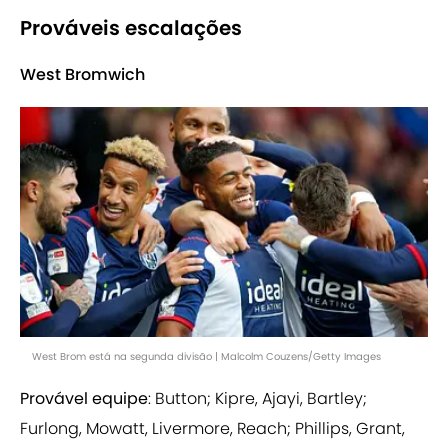
Prováveis escalações
West Bromwich
West Brom está na segunda divisão | Malcolm Couzens/Getty Images
Provável equipe
: Button; Kipre, Ajayi, Bartley;
Furlong, Mowatt, Livermore, Reach; Phillips, Grant,