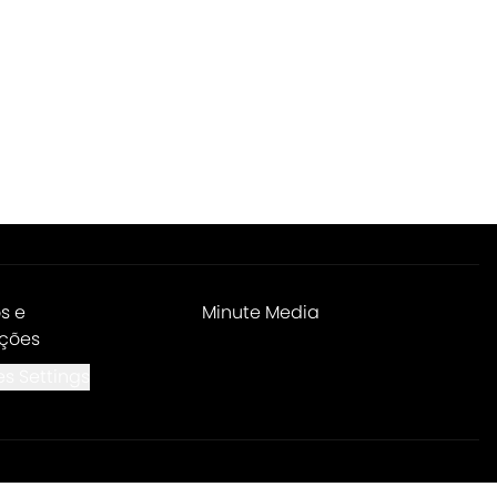
s e
Minute Media
ções
s Settings