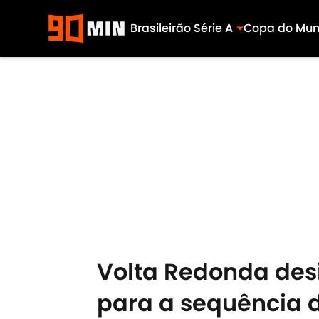
Brasileirão Série A
Copa do Mu
Skip to main content
Volta Redonda desi
para a sequência