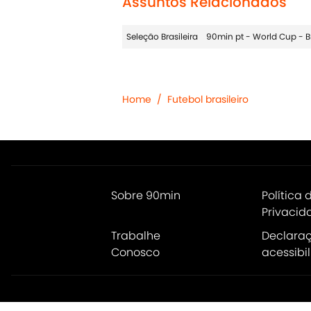
Assuntos Relacionados
Seleção Brasileira
90min pt - World Cup - Br
Home
/
Futebol brasileiro
Sobre 90min
Política 
Privacid
Trabalhe
Declara
Conosco
acessibi