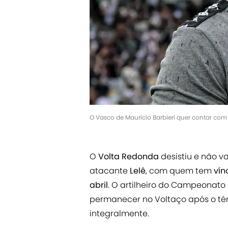
O Vasco de Maurício Barbieri quer contar com
O
Volta Redonda
desistiu e não va
atacante
Lelê
, com quem tem
vín
abril
. O artilheiro do Campeonat
permanecer no Voltaço após o tér
integralmente.