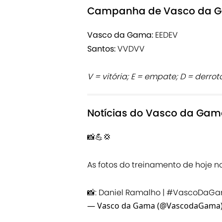
Campanha de Vasco da Gam
Vasco da Gama:
EEDEV
Santos:
VVDVV
V = vitória; E = empate; D = derrot
Notícias do Vasco da Ga
📸💪💢
As fotos do treinamento de hoje no
📸: Daniel Ramalho |
#VascoDaG
— Vasco da Gama (@VascodaGama