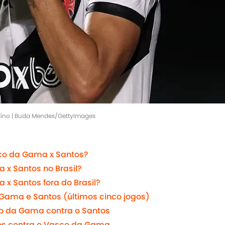
caíno | Buda Mendes/GettyImages
co da Gama x Santos?
 x Santos no Brasil?
 x Santos fora do Brasil?
Gama e Santos (últimos cinco jogos)
o da Gama contra o Santos
os contra o Vasco da Gama