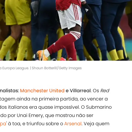
na Europa League. | Shaun Botterill/Getty Images
nalistas:
Manchester United
e Villarreal
. Os
Red
gem ainda na primeira partida, ao vencer a
 dos italianos era quase impossível. O Submarino
ado por Unai Emery, que mostrou não ser
opa
' à toa, e triunfou sobre o
Arsenal
. Veja quem