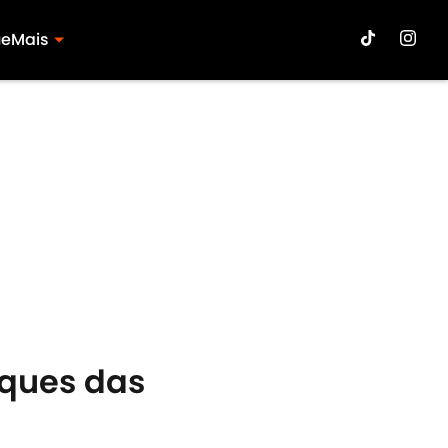
ue
Mais
aques das