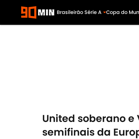
Brasileirão Série A
Copa do Mu
Skip to main content
United soberano e V
semifinais da Eur