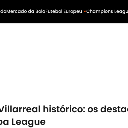
ndo
Mercado da Bola
Futebol Europeu
Champions Leag
illarreal histórico: os dest
opa League